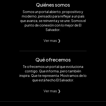
Quiénes somos
Somos un portal abierto, propositivo y
moderno, pensado para reflejar a un país
que avanza, se reinventa y se une. Somos el
punto de conexión con lo mejor de El
Salvador.
Ver mas ❯
Qué ofrecemos
Te ofrecemos un portal que evoluciona
contigo. Que informa, pero también
inspira. Que te representa. Mostramos de lo
que está hecho El Salvador.
Ver mas ❯