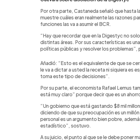
Por otra parte, Castaneda señaló que hasta 
muestre cuáles eran realmente las razones par
funciones las va a asumir el BCR.
“Hay que recordar que en la Digestyc no solo
distintas áreas. Por sus características es un
políticas públicas y resolver los problemas”, 
Añadió: “Esto es el equivalente de que se cer
le va a dictar a usted la receta ni siquiera es 
toma este tipo de decisiones”.
Por su parte, el economista Rafael Lemus tam
está muy claro” porque decir que es un ahor
“Un gobierno que está gastando $8 mil millone
diciendo de que su preocupación es un millón
personal es un argumento bien pobre, además
estadístico”, sostuvo.
A su juicio, el punto al que se le debe poner 