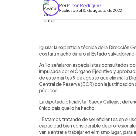
Por
Milton Rodríguez
Publicado el 10 de agosto de 2022
0:00
Facebook
Twitter
►
Escuchar artículo
Igualar la experticia técnica de la Dirección 
costará mucho dinero al Estado salvadoreño e
Así lo señalaron especialistas consultados por E
impulsada por el Órgano Ejecutivo y aprobada po
de este martes 9 de agosto que elimina la Di
Central de Reserva (BCR) con la justificación
públicos.
La diputada oficialista, Suecy Callejas, defend
único país que lo ha hecho.
“Estamos tratando de ser eficientes en el us
capacidad bien considerable de profesionale
van a entrar a trabajar en el mismo lugar, para