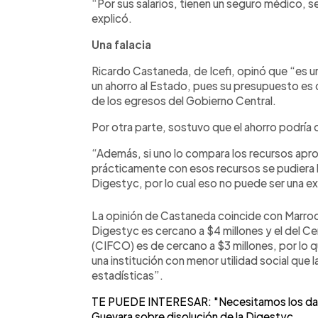
“Por sus salarios, tienen un seguro médico, s
explicó.
Una falacia
Ricardo Castaneda, de Icefi, opinó que “es un
un ahorro al Estado, pues su presupuesto es 
de los egresos del Gobierno Central.
Por otra parte, sostuvo que el ahorro podría 
“Además, si uno lo compara los recursos aprob
prácticamente con esos recursos se pudiera 
Digestyc, por lo cual eso no puede ser una ex
La opinión de Castaneda coincide con Marroqu
Digestyc es cercano a $4 millones y el del C
(CIFCO) es de cercano a $3 millones, por lo 
una institución con menor utilidad social que 
estadísticas”.
TE PUEDE INTERESAR: "Necesitamos los datos"
Guevara sobre disolución de la Digestyc