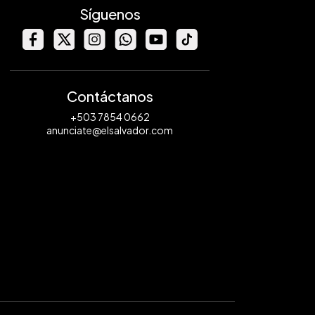
Síguenos
Contáctanos
+503 7854 0662
anunciate@elsalvador.com