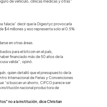
eguro de vehículo, clínicas médicas y otras”
a falacia” decir que la Digestyc provocaría
de $4 millones y eso representa solo el 0.5%
darse en otras áreas.
ados para el bitcoin en el país,
haber financiado más de 50 años de la
cusa valida”, opinó.
ín, quien detalló que el presupuesto de la
entro Internacional de Ferias y Convenciones
que “si buscan un ahorro, CIFCO parece ser
la institución nacional productora de
 no a la institución, dice Christian