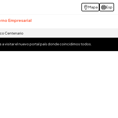
Mapa
Esp
rno Empresarial
ico Centenario
os a visitar el nuevo portal país donde coincidimos todos.