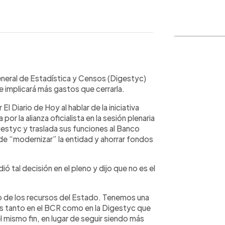
WhatsApp
Copiar link
General de Estadística y Censos (Digestyc)
 implicará más gastos que cerrarla.
l Diario de Hoy al hablar de la iniciativa
r la alianza oficialista en la sesión plenaria
gestyc y traslada sus funciones al Banco
 de “modernizar” la entidad y ahorrar fondos
ió tal decisión en el pleno y dijo que no es el
o de los recursos del Estado. Tenemos una
s tanto en el BCR como en la Digestyc que
 el mismo fin, en lugar de seguir siendo más