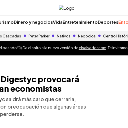
urismo
Dinero y negocios
Vida
Entretenimiento
Deportes
Ento
s Cascadas
Peter Parker
Nativos
Negocios
Centro Histór
 pasado! 🚀 Da el salto a la nueva versión de
elsalvador.com
. Te invitam
r Digestyc provocará
man economistas
tyc saldrá más caro que cerrarla,
con preocupación que algunas áreas
 perderse.