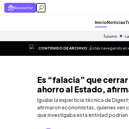
Newsletter
Inicio
Noticias
T
Turismo
La
CONTENIDO DE ARCHIVO:
¡Estás navegando en el
Es “falacia” que cerra
ahorro al Estado, afir
Igualar la experticia técnica de Diges
afirmaron economistas, quienes ven 
que investigaba esta entidad podrían