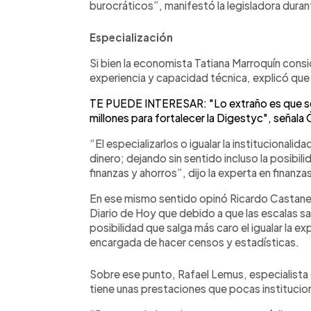
burocráticos”, manifestó la legisladora duran
Especialización
Si bien la economista Tatiana Marroquín con
experiencia y capacidad técnica, explicó que
TE PUEDE INTERESAR: "Lo extraño es que se
millones para fortalecer la Digestyc", señala
“El especializarlos o igualar la institucionali
dinero; dejando sin sentido incluso la posibil
finanzas y ahorros”, dijo la experta en finanza
En ese mismo sentido opinó Ricardo Castaneda
Diario de Hoy que debido a que las escalas sal
posibilidad que salga más caro el igualar la ex
encargada de hacer censos y estadísticas.
Sobre ese punto, Rafael Lemus, especialista 
tiene unas prestaciones que pocas institucion