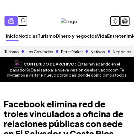
Inicio
Noticias
Turismo
Dinero y negocios
Vida
Entretenim
Turismo
Las Cascadas
Peter Parker
Nativos
Negocios
CONTENIDO DE ARCHIVO:
¡Estás navegando en el
pasado! 🚀 Da el salto a la nueva versión de
elsalvador.com
. Te
invitamos a visitar el nuevo portal país donde coincidimos todos.
Facebook elimina red de
troles vinculados a oficina de
relaciones públicas con sede
en El Salvador y Costa Rica