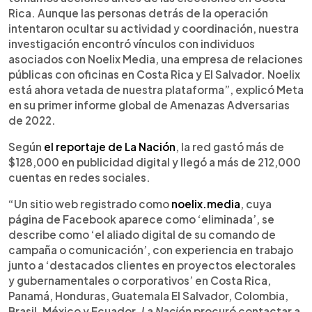
Rica. Aunque las personas detrás de la operación
intentaron ocultar su actividad y coordinación, nuestra
investigación encontró vínculos con individuos
asociados con Noelix Media, una empresa de relaciones
públicas con oficinas en Costa Rica y El Salvador. Noelix
está ahora vetada de nuestra plataforma”, explicó Meta
en su primer informe global de Amenazas Adversarias
de 2022.
Según
el reportaje de La Nación
, la red gastó más de
$128,000 en publicidad digital y llegó a más de 212,000
cuentas en redes sociales.
“Un sitio web registrado como
noelix.media
, cuya
página de Facebook aparece como ‘eliminada’, se
describe como ‘el aliado digital de su comando de
campaña o comunicación’, con experiencia en trabajo
junto a ‘destacados clientes en proyectos electorales
y gubernamentales o corporativos’ en Costa Rica,
Panamá, Honduras, Guatemala El Salvador, Colombia,
Brasil, México y Ecuador.
La Nación
procuró contactar a