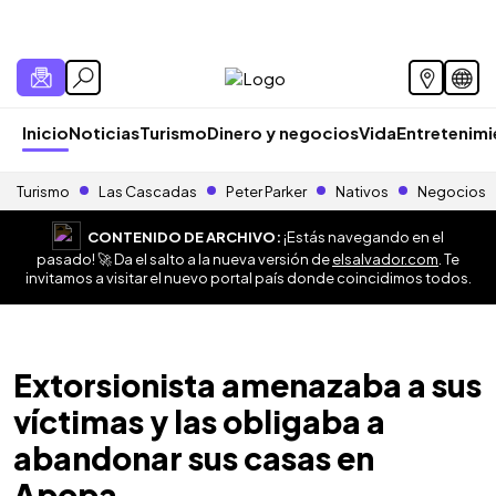
Inicio
Noticias
Turismo
Dinero y negocios
Vida
Entretenim
Turismo
Las Cascadas
Peter Parker
Nativos
Negocios
CONTENIDO DE ARCHIVO:
¡Estás navegando en el
pasado! 🚀 Da el salto a la nueva versión de
elsalvador.com
. Te
invitamos a visitar el nuevo portal país donde coincidimos todos.
Extorsionista amenazaba a sus
víctimas y las obligaba a
abandonar sus casas en
Apopa