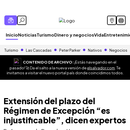
Inicio
Noticias
Turismo
Dinero y negocios
Vida
Entretenim
Turismo
Las Cascadas
Peter Parker
Nativos
Negocios
CONTENIDO DE ARCHIVO:
¡Estás navegando en el
pasado! 🚀 Da el salto a la nueva versión de
elsalvador.com
. Te
invitamos a visitar el nuevo portal país donde coincidimos todos.
Extensión del plazo del
Régimen de Excepción “es
injustificable”, dicen expertos