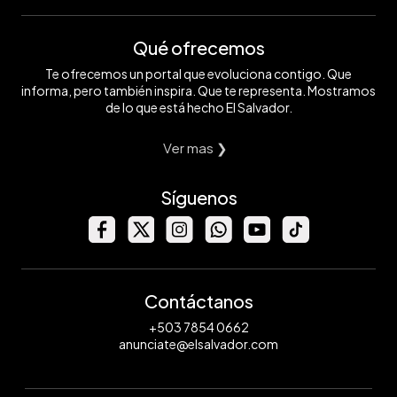
Qué ofrecemos
Te ofrecemos un portal que evoluciona contigo. Que
informa, pero también inspira. Que te representa. Mostramos
de lo que está hecho El Salvador.
Ver mas ❯
Síguenos
Contáctanos
+503 7854 0662
anunciate@elsalvador.com