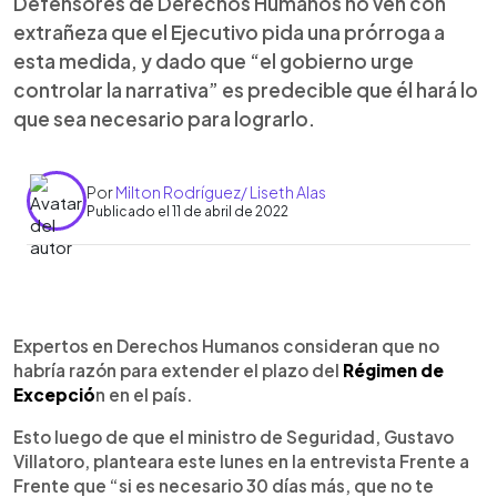
Defensores de Derechos Humanos no ven con
extrañeza que el Ejecutivo pida una prórroga a
esta medida, y dado que “el gobierno urge
controlar la narrativa” es predecible que él hará lo
que sea necesario para lograrlo.
Por
Milton Rodríguez/ Liseth Alas
Publicado el 11 de abril de 2022
0:00
►
Escuchar artículo
Expertos en Derechos Humanos consideran que no
habría razón para extender el plazo del
Régimen de
Excepció
n en el país.
Esto luego de que el ministro de Seguridad, Gustavo
Villatoro, planteara este lunes en la entrevista Frente a
Frente que “si es necesario 30 días más, que no te