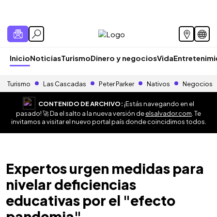
Inicio
Noticias
Turismo
Dinero y negocios
Vida
Entretenim
Turismo
Las Cascadas
Peter Parker
Nativos
Negocios
CONTENIDO DE ARCHIVO:
¡Estás navegando en el
pasado! 🚀 Da el salto a la nueva versión de
elsalvador.com
. Te
invitamos a visitar el nuevo portal país donde coincidimos todos.
Expertos urgen medidas para
nivelar deficiencias
educativas por el "efecto
pandemia"