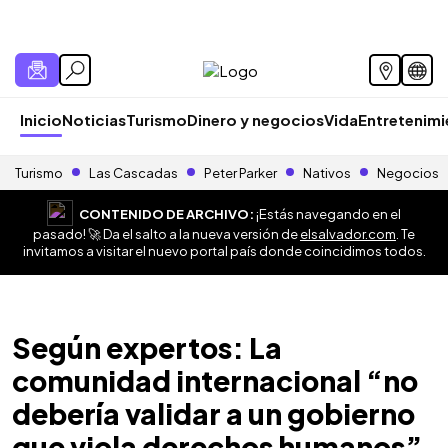
Inicio
Noticias
Turismo
Dinero y negocios
Vida
Entretenim
Turismo
Las Cascadas
Peter Parker
Nativos
Negocios
CONTENIDO DE ARCHIVO:
¡Estás navegando en el
pasado! 🚀 Da el salto a la nueva versión de
elsalvador.com
. Te
invitamos a visitar el nuevo portal país donde coincidimos todos.
Según expertos: La
comunidad internacional “no
debería validar a un gobierno
que viola derechos humanos”