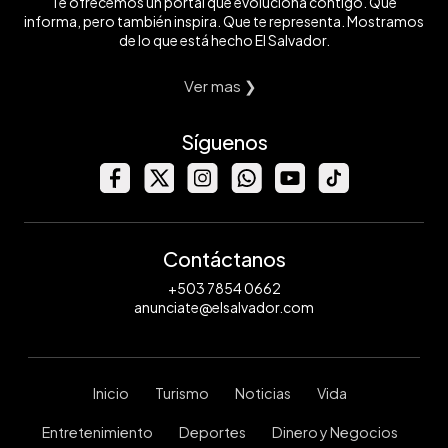
Te ofrecemos un portal que evoluciona contigo. Que
informa, pero también inspira. Que te representa. Mostramos
de lo que está hecho El Salvador.
Ver mas ❯
Síguenos
Contáctanos
+503 7854 0662
anunciate@elsalvador.com
Inicio
Turismo
Noticias
Vida
Entretenimiento
Deportes
Dinero y Negocios