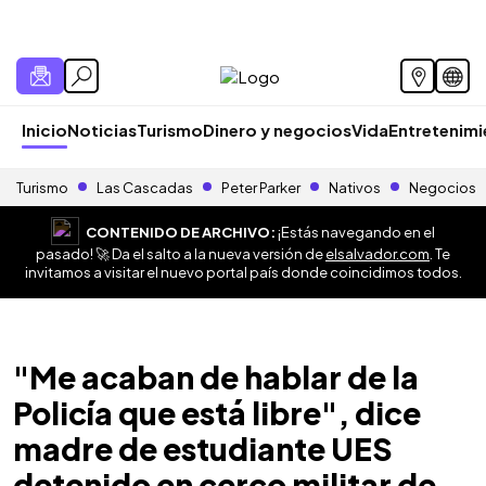
Inicio
Noticias
Turismo
Dinero y negocios
Vida
Entretenim
Turismo
Las Cascadas
Peter Parker
Nativos
Negocios
CONTENIDO DE ARCHIVO:
¡Estás navegando en el
pasado! 🚀 Da el salto a la nueva versión de
elsalvador.com
. Te
invitamos a visitar el nuevo portal país donde coincidimos todos.
"Me acaban de hablar de la
Policía que está libre", dice
madre de estudiante UES
detenido en cerco militar de