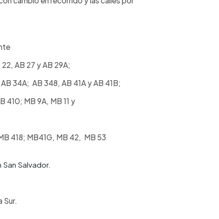
con cambio en recorrido y las calles por
ente
 22, AB 27 y AB 29A;
 AB 34A; AB 348, AB 41A y AB 41B;
B 410; MB 9A, MB 11 y
 MB 418; MB41G, MB 42, MB 53
 San Salvador.
a Sur.