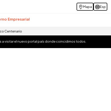
Mapa
Esp
rno Empresarial
ico Centenario
os a visitar el nuevo portal país donde coincidimos todos.