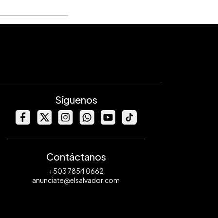
Síguenos
Contáctanos
+503 7854 0662
anunciate@elsalvador.com