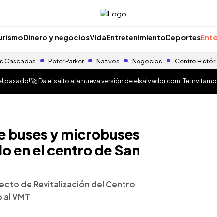
urismo
Dinero y negocios
Vida
Entretenimiento
Deportes
Ento
s Cascadas
Peter Parker
Nativos
Negocios
Centro Histór
 pasado! 🚀 Da el salto a la nueva versión de
elsalvador.com
. Te invitam
de buses y microbuses
o en el centro de San
yecto de Revitalización del Centro
 al VMT.