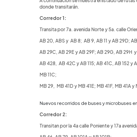
A continuación se muestra el listado de rutas 
donde transitarán.
Corredor 1:
Transita por 7a. avenida Norte y 5a. calle Ori
AB 20, ABS y AB 8; AB 9, AB 11 y AB 29D; AB
AB 29C, AB 29E y AB 29F; AB 29G, AB 29H y
AB 428, AB 42C y AB 115; AB 41C, AB 152 y A
MB 11C;
MB 29, MB 41D y MB 41E; MB 41F, MB 41A y
Nuevos recorridos de buses y microbuses en
Corredor 2:
Transitan por la 4a calle Poniente y 17a avenid
AB 46, AB 79, AB 101A y AB 101B;