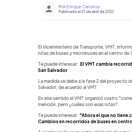
Por
Enrique Carranza
Publicado el 27 de abril de 2022
0:00
Facebook
Twitter
►
Escuchar artículo
El Viceministerio de Transporte, VMT, infor
rutas de buses y microbuses en el centro de 
Te puede interesar:
El VMT cambia recorrid
San Salvador
La medida se debe a la fase 2 del proyecto d
Salvador, de acuerdo al VMT.
En ese sentido el VMT organizó cuatro "corre
mención, pero ¿cuáles son esas rutas?.
Te puede interesar:
"Ahora el que no tiene 
Cambios en recorridos de buses en centro