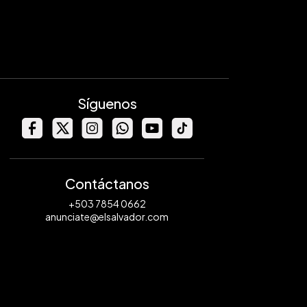
Síguenos
Contáctanos
+503 7854 0662
anunciate@elsalvador.com