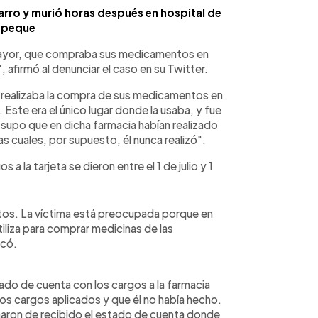
rro y murió horas después en hospital de
epeque
mayor, que compraba sus medicamentos en
afirmó al denunciar el caso en su Twitter.
e realizaba la compra de sus medicamentos en
. Este era el único lugar donde la usaba, y fue
, supo que en dicha farmacia habían realizado
 cuales, por supuesto, él nunca realizó".
a la tarjeta se dieron entre el 1 de julio y 1
ntos. La víctima está preocupada porque en
utiliza para comprar medicinas de las
icó.
tado de cuenta con los cargos a la farmacia
los cargos aplicados y que él no había hecho.
rmaron de recibido el estado de cuenta donde