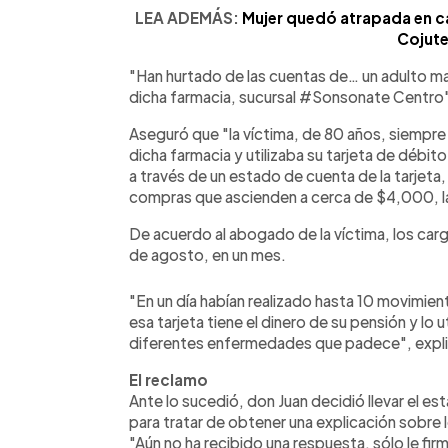
LEA ADEMÁS:
Mujer quedó atrapada en ca
Cojut
"Han hurtado de las cuentas de… un adulto 
dicha farmacia, sucursal #Sonsonate Centro", 
Aseguró que "la víctima, de 80 años, siempr
dicha farmacia y utilizaba su tarjeta de débito
a través de un estado de cuenta de la tarjeta
compras que ascienden a cerca de $4,000, las
De acuerdo al abogado de la víctima, los cargos 
de agosto, en un mes.
"En un día habían realizado hasta 10 movimie
esa tarjeta tiene el dinero de su pensión y lo 
diferentes enfermedades que padece", expl
El reclamo
Ante lo sucedió, don Juan decidió llevar el es
para tratar de obtener una explicación sobre 
"Aún no ha recibido una respuesta, sólo le fi