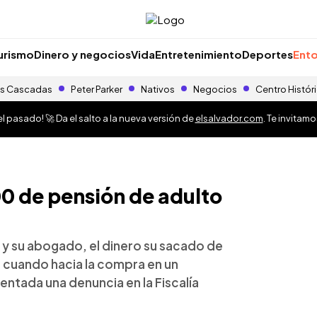
urismo
Dinero y negocios
Vida
Entretenimiento
Deportes
Ento
s Cascadas
Peter Parker
Nativos
Negocios
Centro Histór
 pasado! 🚀 Da el salto a la nueva versión de
elsalvador.com
. Te invitam
0 de pensión de adulto
a y su abogado, el dinero su sacado de
s cuando hacia la compra en un
entada una denuncia en la Fiscalía