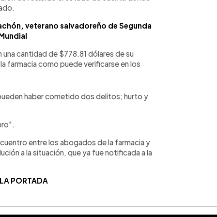
ado.
achón, veterano salvadoreño de Segunda
Mundial
on una cantidad de $778.81 dólares de su
 la farmacia como puede verificarse en los
pueden haber cometido dos delitos; hurto y
ero".
cuentro entre los abogados de la farmacia y
ción a la situación, que ya fue notificada a la
 LA PORTADA