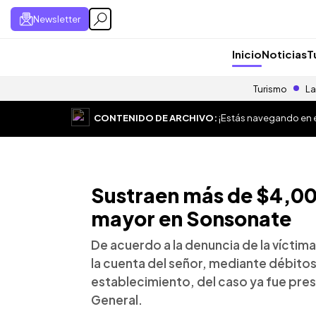
Newsletter
Inicio
Noticias
T
Turismo
La
CONTENIDO DE ARCHIVO:
¡Estás navegando en el
Sustraen más de $4,00
mayor en Sonsonate
De acuerdo a la denuncia de la víctim
la cuenta del señor, mediante débito
establecimiento, del caso ya fue pres
General.