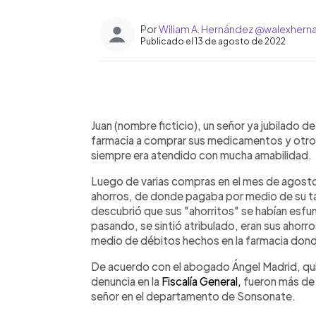
Por
Wiliam A. Hernández @walexhern
Publicado el 13 de agosto de 2022
0:00
Facebook
Twitter
►
Escuchar artículo
Juan (nombre ficticio), un señor ya jubilado 
farmacia a comprar sus medicamentos y otros
siempre era atendido con mucha amabilidad.
Luego de varias compras en el mes de agosto
ahorros, de donde pagaba por medio de su tar
descubrió que sus "ahorritos" se habían esfu
pasando, se sintió atribulado, eran sus ahor
medio de débitos hechos en la farmacia don
De acuerdo con el abogado Ángel Madrid, qu
denuncia en la
Fiscalía General,
fueron más de 
señor en el departamento de Sonsonate.