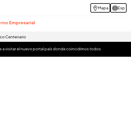
Mapa
Esp
rno Empresarial
ico Centenario
os a visitar el nuevo portal país donde coincidimos todos.