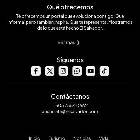
Qué ofrecemos
Te ofrecemos un portal que evoluciona contigo. Que
informa, pero también inspira. Que te representa. Mostramos
de lo que está hecho El Salvador.
Ver mas ❯
Síguenos
Contáctanos
+503 7854 0662
anunciate@elsalvador.com
Inicio
Turismo
Noticias
Vida