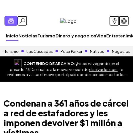
Inicio
Noticias
Turismo
Dinero y negocios
Vida
Entretenim
Turismo
Las Cascadas
Peter Parker
Nativos
Negocios
CONTENIDO DE ARCHIVO:
¡Estás navegando en el
pasado! 🚀 Da el salto a la nueva versión de
elsalvador.com
. Te
invitamos a visitar el nuevo portal país donde coincidimos todos.
Condenan a 361 años de cárcel
a red de estafadores y les
imponen devolver $1 millón a
víctimas