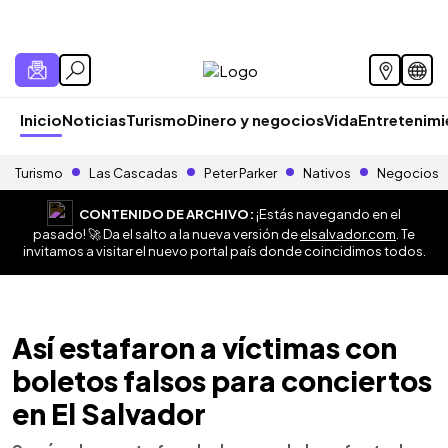
Inicio
Noticias
Turismo
Dinero y negocios
Vida
Entretenim
Turismo
Las Cascadas
Peter Parker
Nativos
Negocios
CONTENIDO DE ARCHIVO:
¡Estás navegando en el
pasado! 🚀 Da el salto a la nueva versión de
elsalvador.com
. Te
invitamos a visitar el nuevo portal país donde coincidimos todos.
Así estafaron a víctimas con
boletos falsos para conciertos
en El Salvador