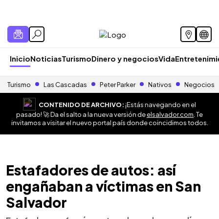
Inicio
Noticias
Turismo
Dinero y negocios
Vida
Entretenim
Turismo
Las Cascadas
Peter Parker
Nativos
Negocios
CONTENIDO DE ARCHIVO:
¡Estás navegando en el
pasado! 🚀 Da el salto a la nueva versión de
elsalvador.com
. Te
invitamos a visitar el nuevo portal país donde coincidimos todos.
Estafadores de autos: así
engañaban a víctimas en San
Salvador