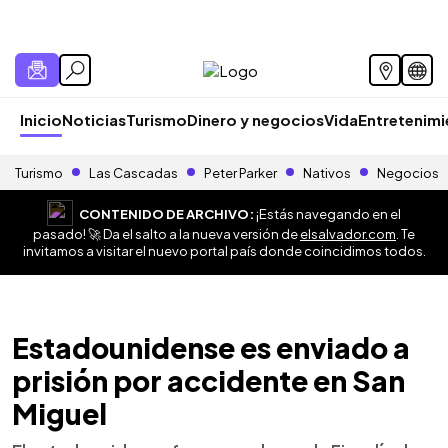
Inicio
Noticias
Turismo
Dinero y negocios
Vida
Entretenim
Turismo
Las Cascadas
Peter Parker
Nativos
Negocios
CONTENIDO DE ARCHIVO:
¡Estás navegando en el
pasado! 🚀 Da el salto a la nueva versión de
elsalvador.com
. Te
invitamos a visitar el nuevo portal país donde coincidimos todos.
Estadounidense es enviado a
prisión por accidente en San
Miguel