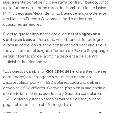
nuevamente por el delito de estafa contra un banco. Junto
a ella fueron capturados otros dos hombres (
Josué Isaías
M. M., Geovanni Alexander G. L. )
, aunque ninguno de ellos
era Mauricio Ernesto O., como sucedió en las dos
ocasiones anteriores.
El delito que les imputaron era el de
estafa agravada
contra un banco
. Pero esta vez, Gabriela Renee logró
evadir la cárcel conciliando con la entidad bancaria, lo cual
fue avalado por el Juzgado Tercero de Paz de Soyapango,
según información de la oficina de prensa del Centro
Judicial Isidro Menéndez.
“
Los sujetos cambiaron
dos cheques
el día antes (de ser
capturados) en una agencia del mismo banco en
Zacatecoluca, por 7 mil 520 dólares, cada uno deberá
devolver 2,506 dólares. Geovanni pagó en la audiencia el
monto total; mientras que Josué y Gabriela cancelaron
1,500 dólares y tienen hasta el martes 3 de mayo para
pagar el resto”, reza el informe judicial.