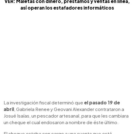
VER: Maletas con dinero, préstamos y ventas en línea,
así operan los estafadores informáticos
La investigación fiscal determinó que
el pasado 19 de
abril
, Gabriela Renee y Geovani Alexander contrataron a
Josué Isaías, un pescador artesanal, para que les cambiara
un cheque el cual endosaron a nombre de éste último.
El cheque estaba con cargo a una cuenta que está