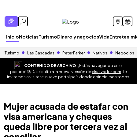
Inicio
Noticias
Turismo
Dinero y negocios
Vida
Entretenim
Turismo
Las Cascadas
Peter Parker
Nativos
Negocios
CONTENIDO DE ARCHIVO:
¡Estás navegando en el
pasado! 🚀 Da el salto a la nueva versión de
elsalvador.com
. Te
invitamos a visitar el nuevo portal país donde coincidimos todos.
Mujer acusada de estafar con
visa americana y cheques
queda libre por tercera vez al
conciliar