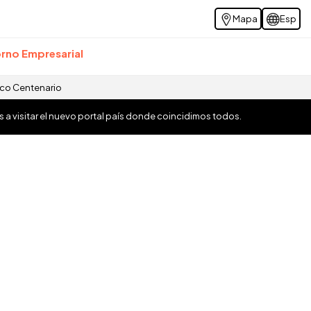
Mapa
Esp
rno Empresarial
ico Centenario
os a visitar el nuevo portal país donde coincidimos todos.