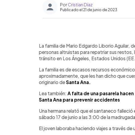
Por
Cristian Díaz
Publicado el 21 de junio de 2023
0:00
Facebook
Twitter
►
Escuchar artículo
La familia de Mario Edgardo Liborio Aguilar,
personas altruistas para repatriar sus restos,
tránsito en Los Ángeles, Estados Unidos (EE
La familia es de escasos recursos económico
aproximadamente, que les han dicho que cuesta
originario de
Santa Ana.
Lea también:
A falta de una pasarela hace
Santa Ana para prevenir accidentes
Una hermana relató que el santaneco falleció 
sábado 17 de junio a las 3:00 de la madrugada
El joven laboraba haciendo viajes a través de 