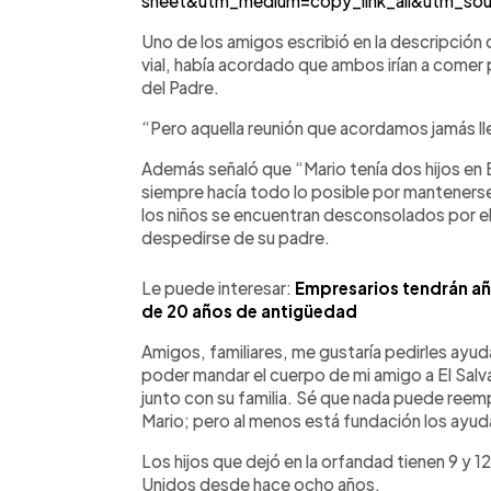
sheet&utm_medium=copy_link_all&utm_so
Uno de los amigos escribió en la descripción d
vial, había acordado que ambos irían a comer 
del Padre.
“Pero aquella reunión que acordamos jamás ll
Además señaló que “Mario tenía dos hijos en 
siempre hacía todo lo posible por mantener
los niños se encuentran desconsolados por e
despedirse de su padre.
Le puede interesar:
Empresarios tendrán añ
de 20 años de antigüedad
Amigos, familiares, me gustaría pedirles ayud
poder mandar el cuerpo de mi amigo a El Sal
junto con su familia. Sé que nada puede reempl
Mario; pero al menos está fundación los ayud
Los hijos que dejó en la orfandad tienen 9 y 1
Unidos desde hace ocho años.