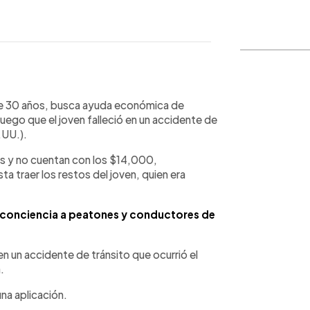
WhatsApp
Copiar link
 de 30 años, busca ayuda económica de
 luego que el joven falleció en un accidente de
.UU.).
s y no cuentan con los $14,000,
 traer los restos del joven, quien era
n conciencia a peatones y conductores de
en un accidente de tránsito que ocurrió el
.
una aplicación.