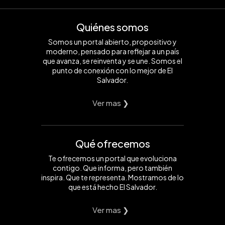
Quiénes somos
Somos un portal abierto, propositivo y
moderno, pensado para reflejar a un país
que avanza, se reinventa y se une. Somos el
punto de conexión con lo mejor de El
Salvador.
Ver mas ❯
Qué ofrecemos
Te ofrecemos un portal que evoluciona
contigo. Que informa, pero también
inspira. Que te representa. Mostramos de lo
que está hecho El Salvador.
Ver mas ❯