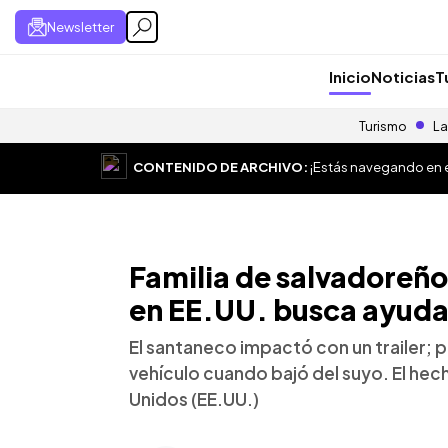
Newsletter
Inicio
Noticias
T
Turismo
La
CONTENIDO DE ARCHIVO:
¡Estás navegando en el
Familia de salvadoreñ
en EE.UU. busca ayuda 
El santaneco impactó con un trailer; p
vehículo cuando bajó del suyo. El hec
Unidos (EE.UU.)