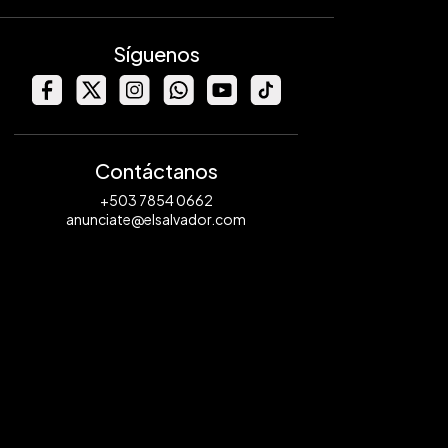
Síguenos
Contáctanos
+503 7854 0662
anunciate@elsalvador.com