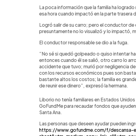
La poca información que la familia ha logrado
esa hora cuando impactó en la parte trasera 
Logró salir de su carro; pero el conductor de 
presuntamente no lo visualizó y lo impactó, m
El conductor responsable se dio a la fuga.
“No sé si quedó golpeado o quiso intentar hace
entonces cuando él se salió, otro carro lo arrol
accidente que tuvo; murió por negligencia d
con los recursos económicos pues son bast
bastante altos los costos; la familia es gra
de reunir ese dinero”, expresó la hermana.
Liborio no tenía familiares en Estados Unidos
GoFundMe para recaudar fondos que ayuden a l
Santa Ana.
Las personas que deseen ayudar pueden ingres
https://www.gofundme.com/f/descansa-e