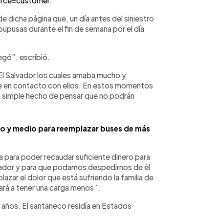
urce=customer
.
e dicha página que, un día antes del siniestro
pupusas durante el fin de semana por el día
egó”, escribió.
El Salvador los cuales amaba mucho y
se en contacto con ellos. En estos momentos
l simple hecho de pensar que no podrán
o y medio para reemplazar buses de más
a para poder recaudar suficiente dinero para
vador y para que podamos despedirnos de él
azar el dolor que está sufriendo la familia de
ará a tener una carga menos”.
2 años. El santaneco residía en Estados