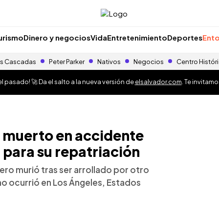
urismo
Dinero y negocios
Vida
Entretenimiento
Deportes
Ento
s Cascadas
Peter Parker
Nativos
Negocios
Centro Histór
 pasado! 🚀 Da el salto a la nueva versión de
elsalvador.com
. Te invitam
o muerto en accidente
para su repatriación
ero murió tras ser arrollado por otro
ho ocurrió en Los Ángeles, Estados