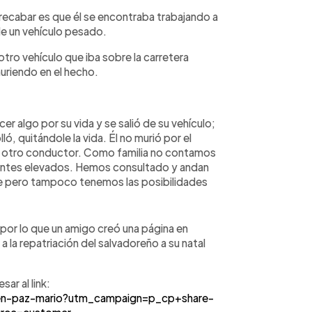
 recabar es que él se encontraba trabajando a
de un vehículo pesado.
otro vehículo que iba sobre la carretera
uriendo en el hecho.
r algo por su vida y se salió de su vehículo;
ló, quitándole la vida. Él no murió por el
e otro conductor. Como familia no contamos
antes elevados. Hemos consultado y andan
nde pero tampoco tenemos las posibilidades
 por lo que un amigo creó una página en
a repatriación del salvadoreño a su natal
ar al link:
n-paz-mario?utm_campaign=p_cp+share-