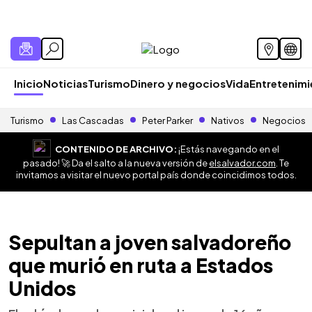
Inicio
Noticias
Turismo
Dinero y negocios
Vida
Entretenim
Turismo
Las Cascadas
Peter Parker
Nativos
Negocios
CONTENIDO DE ARCHIVO:
¡Estás navegando en el
pasado! 🚀 Da el salto a la nueva versión de
elsalvador.com
. Te
invitamos a visitar el nuevo portal país donde coincidimos todos.
Sepultan a joven salvadoreño
que murió en ruta a Estados
Unidos