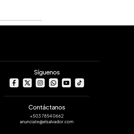
Síguenos
Contáctanos
+503 7854 0662
anunciate@elsalvador.com