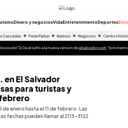
urismo
Dinero y negocios
Vida
Entretenimiento
Deportes
Ento
s Cascadas
Peter Parker
Nativos
Negocios
Centro Histór
 pasado! 🚀 Da el salto a la nueva versión de
elsalvador.com
. Te invitam
 en El Salvador
sas para turistas y
 febrero
 de enero hasta el 11 de febrero. Las
as fechas pueden llamar al 2113-3122