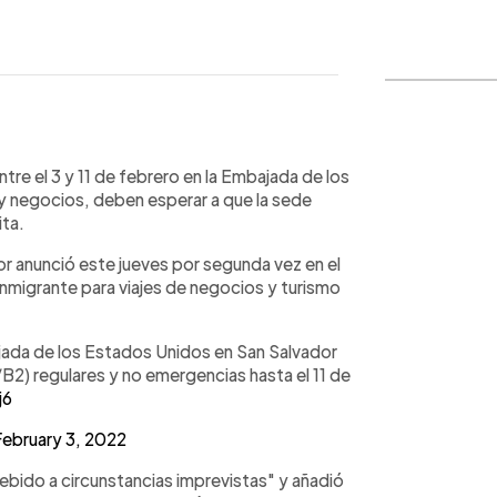
WhatsApp
Copiar link
re el 3 y 11 de febrero en la Embajada de los
a y negocios, deben esperar a que la sede
ita.
r anunció este jueves por segunda vez en el
 inmigrante para viajes de negocios y turismo
jada de los Estados Unidos en San Salvador
/B2) regulares y no emergencias hasta el 11 de
j6
February 3, 2022
bido a circunstancias imprevistas" y añadió