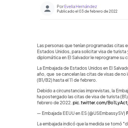
Por
Evelia Hernández
Publicado el 03 de febrero de 2022
0:00
Facebook
Twitter
►
Escuchar artículo
Las personas que tenían programadas citas ent
Estados Unidos, para solicitar visa de turist
diplomática en El Salvador le reprograme su c
La Embajada de Estados Unidos en El Salvado
año, que se cancelan las citas de visas de no
(B1/B2) hasta el 11 de febrero.
Debido a circunstancias imprevistas, la Emba
ha postergado las citas de visa de turista (B1
febrero de 2022.
pic.twitter.com/Bo1LyAct
— Embajada EEUU en ES (@USEmbassySV)
La embajada indicó que la medida se tomó "de