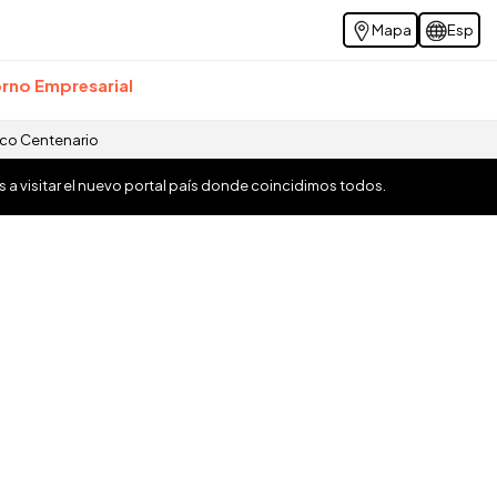
Mapa
Esp
rno Empresarial
ico Centenario
os a visitar el nuevo portal país donde coincidimos todos.