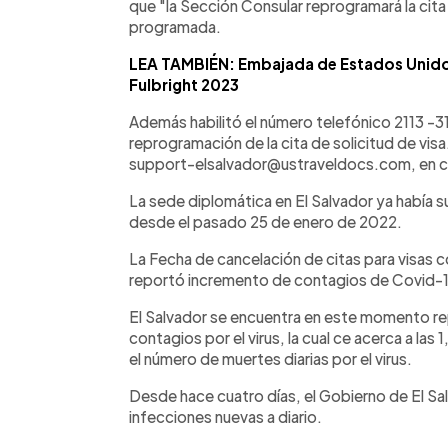
que "la Sección Consular reprogramará la cita
programada.
LEA TAMBIÉN: Embajada de Estados Unido
Fulbright 2023
Además habilitó el número telefónico 2113 -3
reprogramación de la cita de solicitud de vis
support-elsalvador@ustraveldocs.com, en c
La sede diplomática en El Salvador ya había s
desde el pasado 25 de enero de 2022.
La Fecha de cancelación de citas para visas co
reportó incremento de contagios de Covid-19
El Salvador se encuentra en este momento repo
contagios por el virus, la cual ce acerca a las
el número de muertes diarias por el virus.
Desde hace cuatro días, el Gobierno de El Sa
infecciones nuevas a diario.