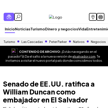
Inicio
Noticias
Turismo
Dinero y negocios
Vida
Entretenim
Turismo
Las Cascadas
Peter Parker
Nativos
Negocios
CONTENIDO DE ARCHIVO:
¡Estás navegando en el
pasado! 🚀 Da el salto a la nueva versión de
elsalvador.com
. Te
invitamos a visitar el nuevo portal país donde coincidimos todos.
Senado de EE.UU. ratifica a
William Duncan como
embajador en El Salvador