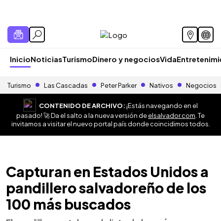
Inicio
Noticias
Turismo
Dinero y negocios
Vida
Entretenim
Turismo
Las Cascadas
Peter Parker
Nativos
Negocios
CONTENIDO DE ARCHIVO:
¡Estás navegando en el
pasado! 🚀 Da el salto a la nueva versión de
elsalvador.com
. Te
invitamos a visitar el nuevo portal país donde coincidimos todos.
Capturan en Estados Unidos a
pandillero salvadoreño de los
100 más buscados