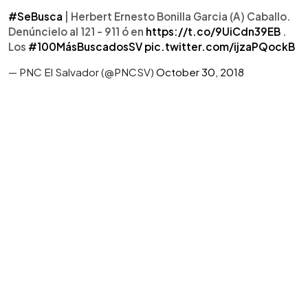
#SeBusca
| Herbert Ernesto Bonilla Garcia (A) Caballo.
Denúncielo al 121 - 911 ó en
https://t.co/9UiCdn39EB
.
Los
#100MásBuscadosSV
pic.twitter.com/ijzaPQockB
— PNC El Salvador (@PNCSV)
October 30, 2018