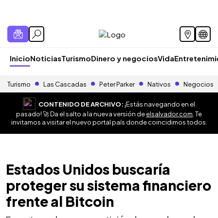
Inicio
Noticias
Turismo
Dinero y negocios
Vida
Entretenim
Turismo
Las Cascadas
Peter Parker
Nativos
Negocios
CONTENIDO DE ARCHIVO:
¡Estás navegando en el
pasado! 🚀 Da el salto a la nueva versión de
elsalvador.com
. Te
invitamos a visitar el nuevo portal país donde coincidimos todos.
Estados Unidos buscaría
proteger su sistema financiero
frente al Bitcoin