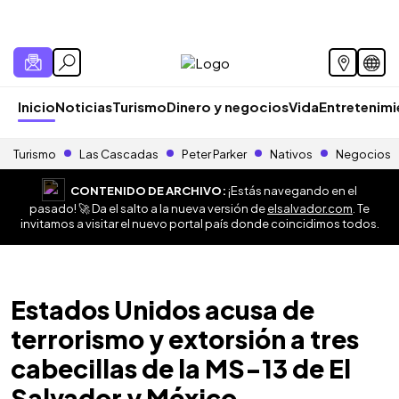
Inicio
Noticias
Turismo
Dinero y negocios
Vida
Entretenim
Turismo
Las Cascadas
Peter Parker
Nativos
Negocios
CONTENIDO DE ARCHIVO:
¡Estás navegando en el
pasado! 🚀 Da el salto a la nueva versión de
elsalvador.com
. Te
invitamos a visitar el nuevo portal país donde coincidimos todos.
Estados Unidos acusa de
terrorismo y extorsión a tres
cabecillas de la MS-13 de El
Salvador y México