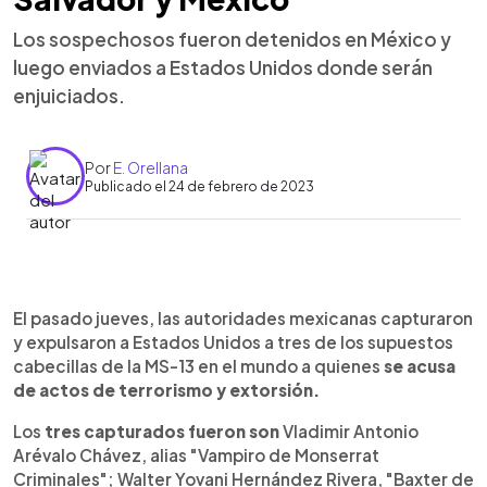
Los sospechosos fueron detenidos en México y
luego enviados a Estados Unidos donde serán
enjuiciados.
Por
E. Orellana
Publicado el 24 de febrero de 2023
0:00
►
Escuchar artículo
El pasado jueves, las autoridades mexicanas capturaron
y expulsaron a Estados Unidos a tres de los supuestos
cabecillas de la MS-13 en el mundo a quienes
se acusa
de actos de terrorismo y extorsión.
Los
tres capturados fueron son
Vladimir Antonio
Arévalo Chávez, alias "Vampiro de Monserrat
Criminales"; Walter Yovani Hernández Rivera, "Baxter de