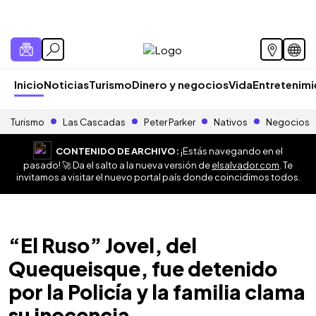
Inicio
Noticias
Turismo
Dinero y negocios
Vida
Entretenim
Turismo
Las Cascadas
Peter Parker
Nativos
Negocios
CONTENIDO DE ARCHIVO:
¡Estás navegando en el
pasado! 🚀 Da el salto a la nueva versión de
elsalvador.com
. Te
invitamos a visitar el nuevo portal país donde coincidimos todos.
“El Ruso” Jovel, del
Quequeisque, fue detenido
por la Policía y la familia clama
su inocencia