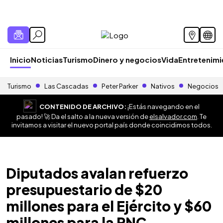
Inicio
Noticias
Turismo
Dinero y negocios
Vida
Entretenim
Turismo
Las Cascadas
Peter Parker
Nativos
Negocios
CONTENIDO DE ARCHIVO:
¡Estás navegando en el
pasado! 🚀 Da el salto a la nueva versión de
elsalvador.com
. Te
invitamos a visitar el nuevo portal país donde coincidimos todos.
Diputados avalan refuerzo
presupuestario de $20
millones para el Ejército y $60
millones para la PNC