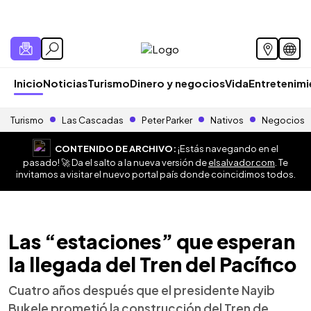
Inicio
Noticias
Turismo
Dinero y negocios
Vida
Entretenim
Turismo
Las Cascadas
Peter Parker
Nativos
Negocios
CONTENIDO DE ARCHIVO:
¡Estás navegando en el
pasado! 🚀 Da el salto a la nueva versión de
elsalvador.com
. Te
invitamos a visitar el nuevo portal país donde coincidimos todos.
Las “estaciones” que esperan
la llegada del Tren del Pacífico
Cuatro años después que el presidente Nayib
Bukele prometió la construcción del Tren de