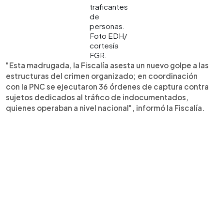
traficantes
de
personas.
Foto EDH/
cortesía
FGR.
"Esta madrugada, la Fiscalía asesta un nuevo golpe a las
estructuras del crimen organizado; en coordinación
con la PNC se ejecutaron 36 órdenes de captura contra
sujetos dedicados al tráfico de indocumentados,
quienes operaban a nivel nacional", informó la Fiscalía.