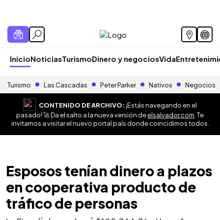
Inicio
Noticias
Turismo
Dinero y negocios
Vida
Entretenim
Turismo
Las Cascadas
Peter Parker
Nativos
Negocios
CONTENIDO DE ARCHIVO:
¡Estás navegando en el
pasado! 🚀 Da el salto a la nueva versión de
elsalvador.com
. Te
invitamos a visitar el nuevo portal país donde coincidimos todos.
Esposos tenían dinero a plazos
en cooperativa producto de
tráfico de personas