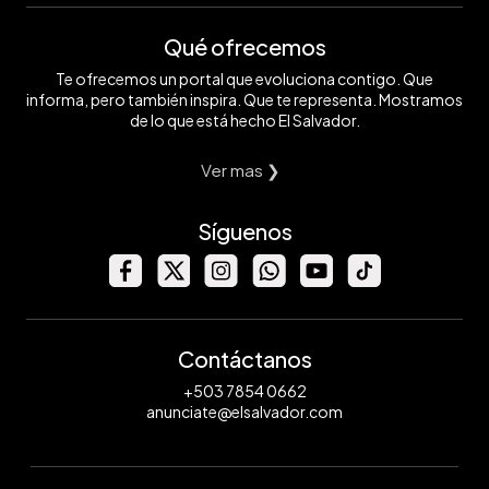
Qué ofrecemos
Te ofrecemos un portal que evoluciona contigo. Que
informa, pero también inspira. Que te representa. Mostramos
de lo que está hecho El Salvador.
Ver mas ❯
Síguenos
Contáctanos
+503 7854 0662
anunciate@elsalvador.com