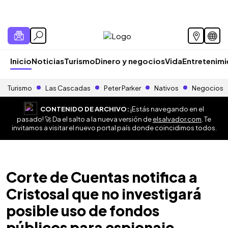
Inicio
Noticias
Turismo
Dinero y negocios
Vida
Entretenim
Turismo
Las Cascadas
Peter Parker
Nativos
Negocios
CONTENIDO DE ARCHIVO:
¡Estás navegando en el
pasado! 🚀 Da el salto a la nueva versión de
elsalvador.com
. Te
invitamos a visitar el nuevo portal país donde coincidimos todos.
Corte de Cuentas notifica a
Cristosal que no investigará
posible uso de fondos
públicos para espionaje