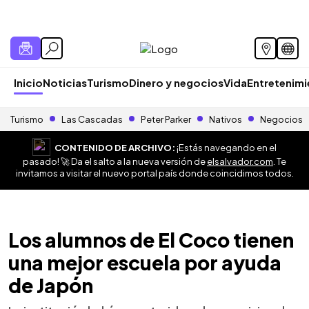
Inicio
Noticias
Turismo
Dinero y negocios
Vida
Entretenim
Turismo
Las Cascadas
Peter Parker
Nativos
Negocios
CONTENIDO DE ARCHIVO:
¡Estás navegando en el
pasado! 🚀 Da el salto a la nueva versión de
elsalvador.com
. Te
invitamos a visitar el nuevo portal país donde coincidimos todos.
Los alumnos de El Coco tienen
una mejor escuela por ayuda
de Japón