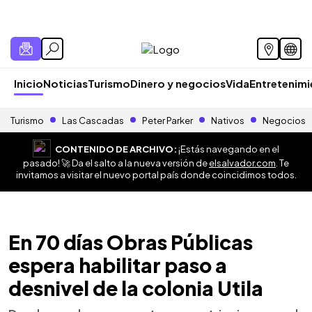
Inicio
Noticias
Turismo
Dinero y negocios
Vida
Entretenim
Turismo
Las Cascadas
Peter Parker
Nativos
Negocios
CONTENIDO DE ARCHIVO:
¡Estás navegando en el
pasado! 🚀 Da el salto a la nueva versión de
elsalvador.com
. Te
invitamos a visitar el nuevo portal país donde coincidimos todos.
En 70 días Obras Públicas
espera habilitar paso a
desnivel de la colonia Utila