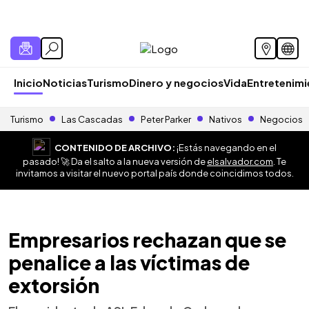
Inicio
Noticias
Turismo
Dinero y negocios
Vida
Entretenim
Turismo
Las Cascadas
Peter Parker
Nativos
Negocios
CONTENIDO DE ARCHIVO:
¡Estás navegando en el
pasado! 🚀 Da el salto a la nueva versión de
elsalvador.com
. Te
invitamos a visitar el nuevo portal país donde coincidimos todos.
Empresarios rechazan que se
penalice a las víctimas de
extorsión