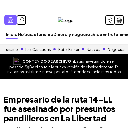
Inicio
Noticias
Turismo
Dinero y negocios
Vida
Entretenim
Turismo
Las Cascadas
Peter Parker
Nativos
Negocios
CONTENIDO DE ARCHIVO:
¡Estás navegando en el
pasado! 🚀 Da el salto a la nueva versión de
elsalvador.com
. Te
invitamos a visitar el nuevo portal país donde coincidimos todos.
Empresario de la ruta 14-LL
fue asesinado por presuntos
pandilleros en La Libertad