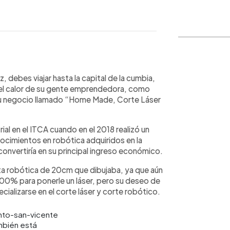
WhatsApp
Copiar link
, debes viajar hasta la capital de la cumbia,
 el calor de su gente emprendedora, como
 su negocio llamado “Home Made, Corte Láser
ial en el ITCA cuando en el 2018 realizó un
ocimientos en robótica adquiridos en la
convertiría en su principal ingreso económico.
a robótica de 20cm que dibujaba, ya que aún
 100% para ponerle un láser, pero su deseo de
cializarse en el corte láser y corte robótico.
bién está