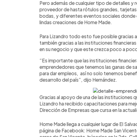
Pero además de cualquier tipo de detalles y
proveedor de hasta rótulos grandes, tarjetas
bodas, y diferentes eventos sociales donde q
lindas creaciones de Home Made.
Para Lizandro todo esto fue posible gracias a
también gracias a las instituciones financieras
en su negocio y que este crezca poco a poco
“Es importante que las instituciones financie
emprendedores que tenemos las ganas de salir
para dar empleos, así no solo tenemos benefi
desarrollo del país”, dijo Hernández.
Gracias al apoyo de una de las instituciones q
Lizandro ha recibido capacitaciones para me
Dirección de Empresas que cursa en la actual
Home Made llega a cualquier lugar de El Salva
página de Facebook: Home Made San Vicente 
cerca de San Vicente, búscalos en la 2da. Call