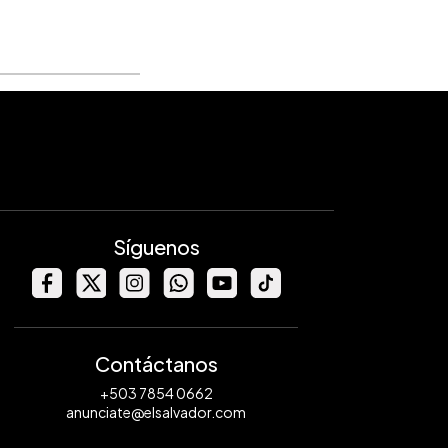
Síguenos
Contáctanos
+503 7854 0662
anunciate@elsalvador.com