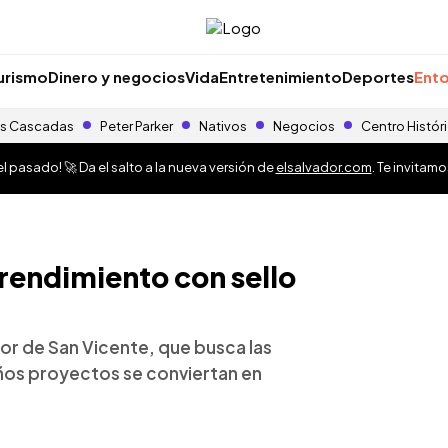
urismo
Dinero y negocios
Vida
Entretenimiento
Deportes
Ento
s Cascadas
Peter Parker
Nativos
Negocios
Centro Histór
 pasado! 🚀 Da el salto a la nueva versión de
elsalvador.com
. Te invitam
endimiento con sello
r de San Vicente, que busca las
os proyectos se conviertan en