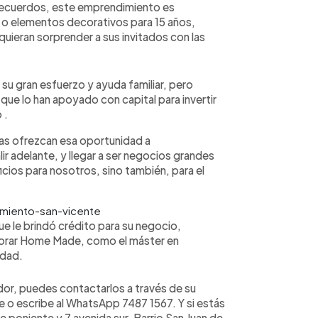
 recuerdos, este emprendimiento es
 o elementos decorativos para 15 años,
uieran sorprender a sus invitados con las
 su gran esfuerzo y ayuda familiar, pero
 que lo han apoyado con capital para invertir
 .
ras ofrezcan esa oportunidad a
 adelante, y llegar a ser negocios grandes
cios para nosotros, sino también, para el
ue le brindó crédito para su negocio,
jorar Home Made, como el máster en
idad.
dor, puedes contactarlos a través de su
o escribe al WhatsApp 7487 1567. Y si estás
e poniente y 7 avenida sur, Barrio San Juan de