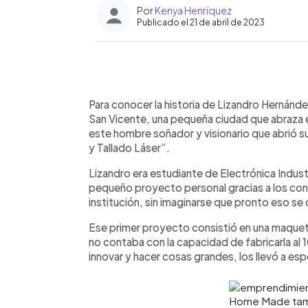
Por
Kenya Henríquez
Publicado el 21 de abril de 2023
0:00
Facebook
Twitter
►
Escuchar artículo
Para conocer la historia de Lizandro Hernández
San Vicente, una pequeña ciudad que abraza
este hombre soñador y visionario que abrió
y Tallado Láser”.
Lizandro era estudiante de Electrónica Industr
pequeño proyecto personal gracias a los con
institución, sin imaginarse que pronto eso se 
Ese primer proyecto consistió en una maquet
no contaba con la capacidad de fabricarla al
innovar y hacer cosas grandes, los llevó a espe
Home Made tam