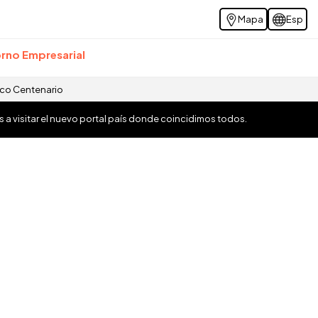
Mapa
Esp
rno Empresarial
ico Centenario
os a visitar el nuevo portal país donde coincidimos todos.