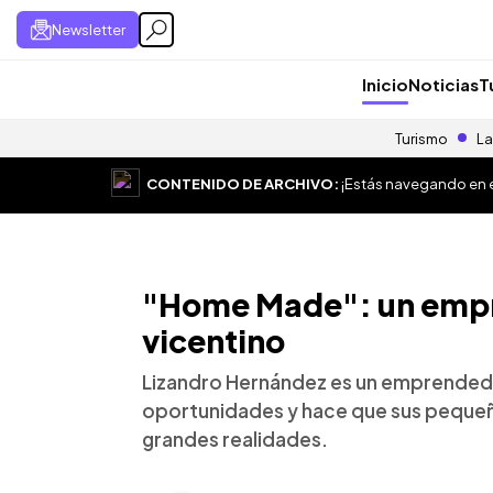
Newsletter
Inicio
Noticias
T
Turismo
La
CONTENIDO DE ARCHIVO:
¡Estás navegando en el
"Home Made": un empr
vicentino
Lizandro Hernández es un emprendedo
oportunidades y hace que sus pequeñ
grandes realidades.