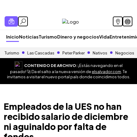
Inicio
Noticias
Turismo
Dinero y negocios
Vida
Entretenim
Turismo
Las Cascadas
Peter Parker
Nativos
Negocios
CONTENIDO DE ARCHIVO:
¡Estás navegando en el
pasado! 🚀 Da el salto a la nueva versión de
elsalvador.com
. Te
invitamos a visitar el nuevo portal país donde coincidimos todos.
Empleados de la UES no han
recibido salario de diciembre
ni aguinaldo por falta de
fondos