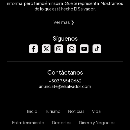
informa, pero también inspira. Que te representa. Mostramos
de lo que está hecho El Salvador.
Ver mas ❯
Síguenos
Contáctanos
+503 7854 0662
anunciate@elsalvador.com
Inicio
Turismo
Noticias
Vida
Entretenimiento
Deportes
Dinero y Negocios