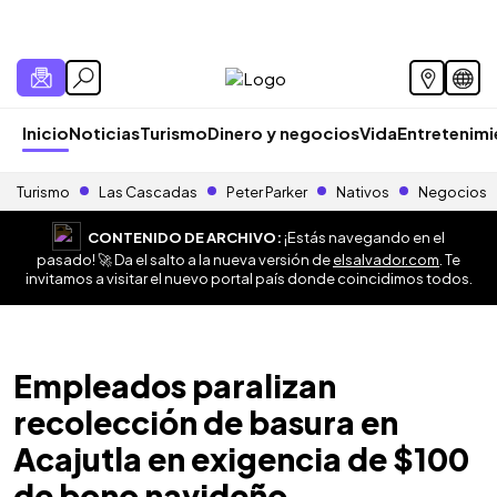
Inicio
Noticias
Turismo
Dinero y negocios
Vida
Entretenim
Turismo
Las Cascadas
Peter Parker
Nativos
Negocios
CONTENIDO DE ARCHIVO:
¡Estás navegando en el
pasado! 🚀 Da el salto a la nueva versión de
elsalvador.com
. Te
invitamos a visitar el nuevo portal país donde coincidimos todos.
Empleados paralizan
recolección de basura en
Acajutla en exigencia de $100
de bono navideño