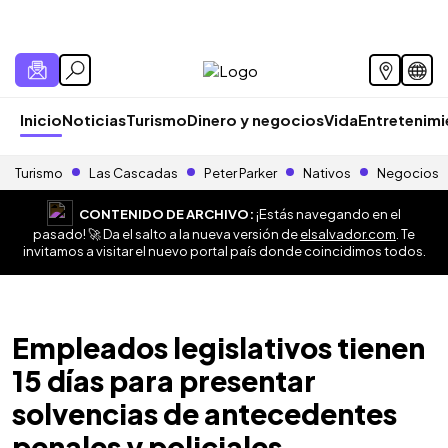
Inicio
Noticias
Turismo
Dinero y negocios
Vida
Entretenim
Turismo
Las Cascadas
Peter Parker
Nativos
Negocios
CONTENIDO DE ARCHIVO:
¡Estás navegando en el
pasado! 🚀 Da el salto a la nueva versión de
elsalvador.com
. Te
invitamos a visitar el nuevo portal país donde coincidimos todos.
Empleados legislativos tienen
15 días para presentar
solvencias de antecedentes
penales y policiales