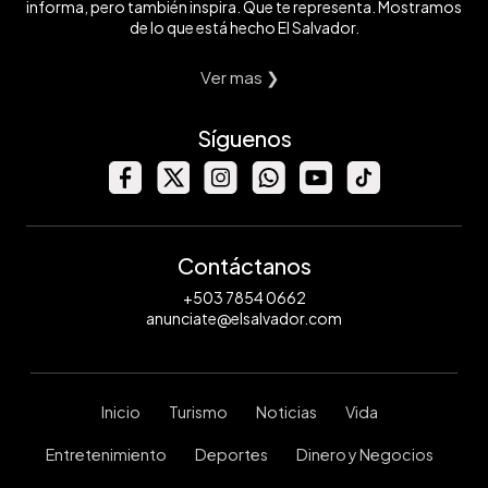
informa, pero también inspira. Que te representa. Mostramos
de lo que está hecho El Salvador.
Ver mas ❯
Síguenos
Contáctanos
+503 7854 0662
anunciate@elsalvador.com
Inicio
Turismo
Noticias
Vida
Entretenimiento
Deportes
Dinero y Negocios