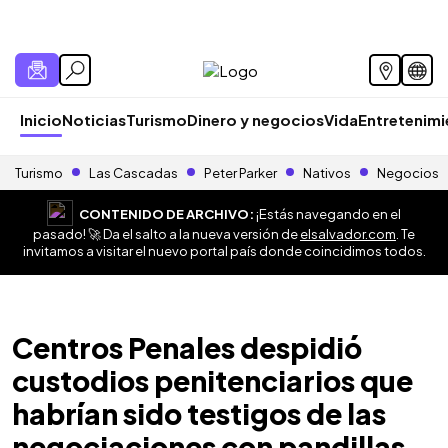
Inicio
Noticias
Turismo
Dinero y negocios
Vida
Entretenim
Turismo
Las Cascadas
Peter Parker
Nativos
Negocios
CONTENIDO DE ARCHIVO:
¡Estás navegando en el
pasado! 🚀 Da el salto a la nueva versión de
elsalvador.com
. Te
invitamos a visitar el nuevo portal país donde coincidimos todos.
Centros Penales despidió
custodios penitenciarios que
habrían sido testigos de las
negociaciones con pandillas,