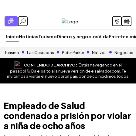
Inicio
Noticias
Turismo
Dinero y negocios
Vida
Entretenim
Turismo
Las Cascadas
Peter Parker
Nativos
Negocios
CONTENIDO DE ARCHIVO:
¡Estás navegando en el
pasado! 🚀 Da el salto a la nueva versión de
elsalvador.com
. Te
invitamos a visitar el nuevo portal país donde coincidimos todos.
Empleado de Salud
condenado a prisión por violar
a niña de ocho años