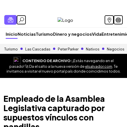
Inicio
Noticias
Turismo
Dinero y negocios
Vida
Entretenim
Turismo
Las Cascadas
Peter Parker
Nativos
Negocios
CONTENIDO DE ARCHIVO:
¡Estás navegando en el
pasado! 🚀 Da el salto a la nueva versión de
elsalvador.com
. Te
invitamos a visitar el nuevo portal país donde coincidimos todos.
Empleado de la Asamblea
Legislativa capturado por
supuestos vínculos con
pandillas