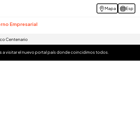
Mapa
Esp
rno Empresarial
ico Centenario
os a visitar el nuevo portal país donde coincidimos todos.