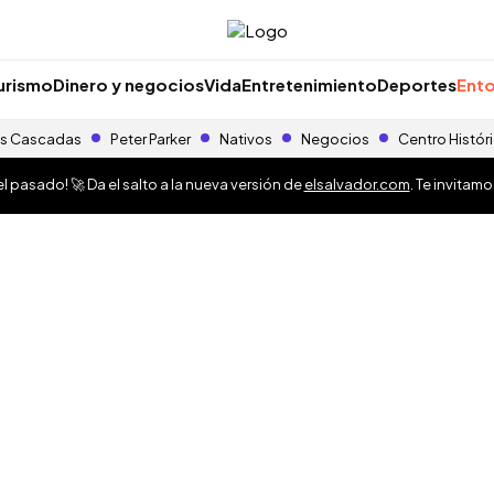
urismo
Dinero y negocios
Vida
Entretenimiento
Deportes
Ento
s Cascadas
Peter Parker
Nativos
Negocios
Centro Histór
 pasado! 🚀 Da el salto a la nueva versión de
elsalvador.com
. Te invitam