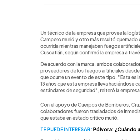
0:00
Facebook
Twitter
►
Escuchar artículo
Un técnico de la empresa que provee la logíst
Campero murió y otro más resultó quemado el
ocurrida mientras manejaban fuegos artificial
Cuscatlán, según confirmó la empresa a trav
De acuerdo con la marca, ambos colaboradore
proveedores de los fuegos artificiales desde 
que ocurre un evento de este tipo. "Esta es l
13 años que esta empresa lleva haciéndose c
estándares de seguridad", reiteró la empresa
Con el apoyo de Cuerpos de Bomberos, Cruz Ro
colaboradores fueron trasladados de inmediat
que estaba en estado crítico murió.
TE PUEDE INTERESAR:
Pólvora: ¿Cuándo un