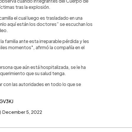
 observa cuando integrantes del Cuerpo de
íctimas tras la explosión.
amilla el cual luego es trasladado en una
nlo aquí están los doctores” se escuchan los
deo.
 familia ante esta irreparable pérdida y les
ciles momentos", afirmó la compañía en el
sona que aún está hospitalizada, se le ha
equerimiento que su salud tenga.
 con las autoridades en todo lo que se
XGV3KJ
)
December 5, 2022