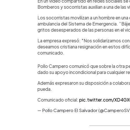
En un video compartido en redes sociales se
Bomberos y socorristas auxilian a una de las v
Los socorristas movilizan a un hombre en una c
ambulancia del Sistema de Emergencia. “Báje
gritos desesperados de las personas en el vi
La empresa expresó: "Nos solidarizamos con la
deseamos cristiana resignación en estos difí
comunicado.
Pollo Campero comunicó que sobre la otra per
dado su apoyo incondicional para cualquier r
Además expresaron su disposición a colaborar
pueda.
Comunicado oficial:
pic.twitter.com/XD4G
— Pollo Campero El Salvador (@CamperoSV