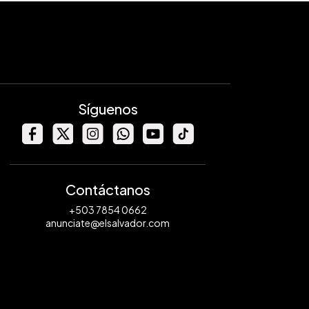
Síguenos
Contáctanos
+503 7854 0662
anunciate@elsalvador.com