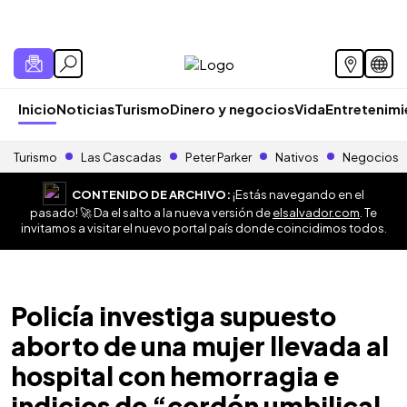
Inicio
Noticias
Turismo
Dinero y negocios
Vida
Entretenim
Turismo
Las Cascadas
Peter Parker
Nativos
Negocios
CONTENIDO DE ARCHIVO:
¡Estás navegando en el
pasado! 🚀 Da el salto a la nueva versión de
elsalvador.com
. Te
invitamos a visitar el nuevo portal país donde coincidimos todos.
Policía investiga supuesto
aborto de una mujer llevada al
hospital con hemorragia e
indicios de “cordón umbilical