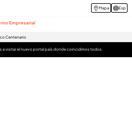
Mapa
Esp
rno Empresarial
ico Centenario
os a visitar el nuevo portal país donde coincidimos todos.