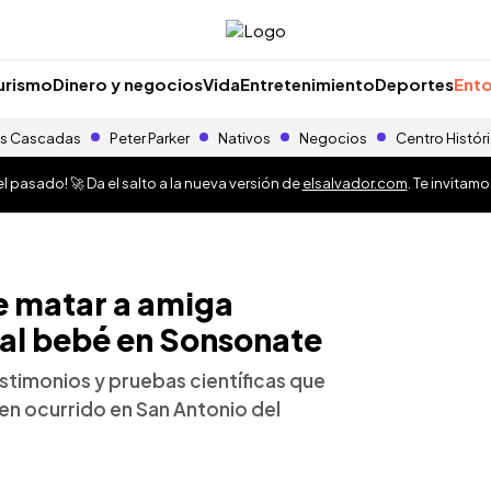
urismo
Dinero y negocios
Vida
Entretenimiento
Deportes
Ento
s Cascadas
Peter Parker
Nativos
Negocios
Centro Histór
 pasado! 🚀 Da el salto a la nueva versión de
elsalvador.com
. Te invitam
e matar a amiga
al bebé en Sonsonate
stimonios y pruebas científicas que
en ocurrido en San Antonio del