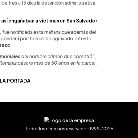
de tres a 15 días la detención administrativa,
 así engañaban a víctimas en San Salvador
es, fue notificada esta mañana que además del
responderá por: homicidio agravado, intento
arazo
.
timoniales
del horrible crimen que cometió"
,
Ramírez pasará más de 50 años en la cárcel,
 LA PORTADA
Todos los derechos reservados 1999-2026