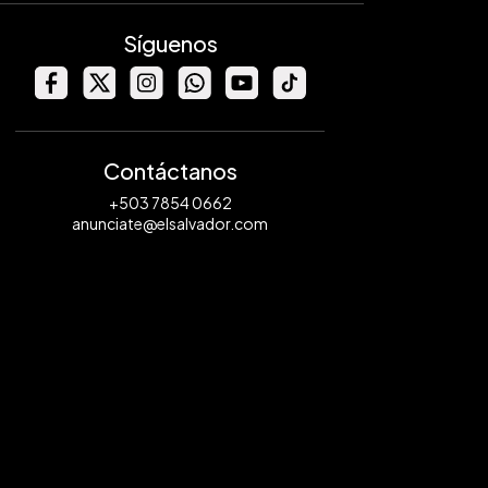
Síguenos
Contáctanos
+503 7854 0662
anunciate@elsalvador.com