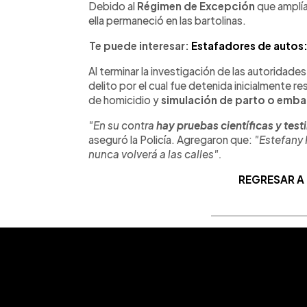
Debido al
Régimen de Excepción
que amplía 
ella permaneció en las bartolinas.
Te puede interesar:
Estafadores de autos:
Al terminar la investigación de las autoridad
delito por el cual fue detenida inicialmente 
de homicidio y
simulación de parto o emb
"En su contra
hay pruebas científicas y tes
aseguró la Policía. Agregaron que:
"Estefany 
nunca volverá a las calles".
REGRESAR A