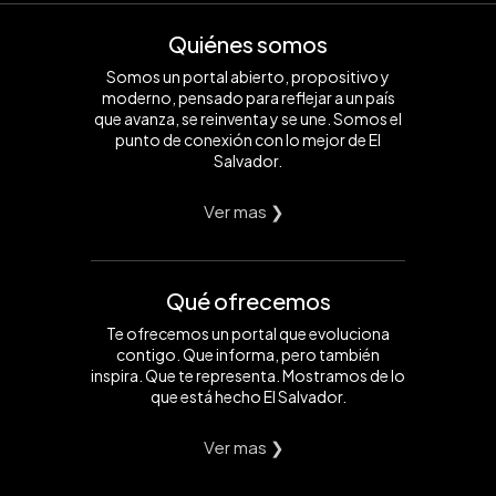
Quiénes somos
Somos un portal abierto, propositivo y
moderno, pensado para reflejar a un país
que avanza, se reinventa y se une. Somos el
punto de conexión con lo mejor de El
Salvador.
Ver mas ❯
Qué ofrecemos
Te ofrecemos un portal que evoluciona
contigo. Que informa, pero también
inspira. Que te representa. Mostramos de lo
que está hecho El Salvador.
Ver mas ❯