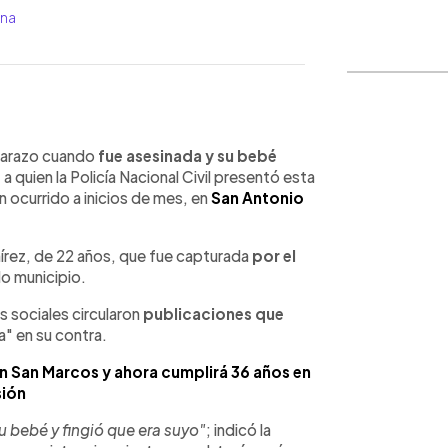
ana
WhatsApp
Copiar link
barazo cuando
fue asesinada y su bebé
 quien la Policía Nacional Civil presentó esta
 ocurrido a inicios de mes, en
San Antonio
írez, de 22 años, que fue capturada
por el
ido municipio.
s sociales circularon
publicaciones que
a" en su contra.
 en San Marcos y ahora cumplirá 36 años en
sión
su bebé y fingió que era suyo"
; indicó la