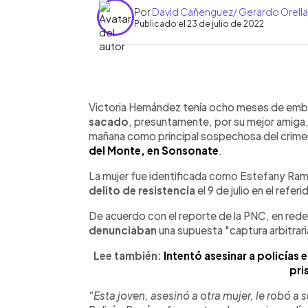
Por
David Cañenguez/ Gerardo Orell
Publicado el 23 de julio de 2022
0:00
Facebook
Twitter
►
Escuchar artículo
Victoria Hernández tenía ocho meses de em
sacado
, presuntamente, por su mejor amiga, a
mañana como principal sospechosa del crimen
del Monte, en Sonsonate
.
La mujer fue identificada como Estefany Ram
delito de resistencia
el 9 de julio en el refer
De acuerdo con el reporte de la PNC, en rede
denunciaban
una supuesta "captura arbitrari
Lee también:
Intentó asesinar a policías
pri
"Esta joven, asesinó a otra mujer, le robó a 