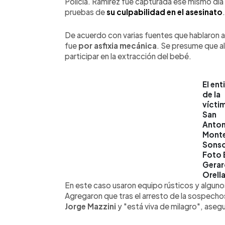
Policía. Ramírez fue capturada ese mismo día
pruebas de
su culpabilidad en el asesinato
.
De acuerdo con varias fuentes que hablaron a
fue
por asfixia mecánica
. Se presume que 
participar en la extracción del bebé.
El ent
de la
vícti
San
Anton
Mont
Sonso
Foto 
Gera
Orell
En este caso usaron equipo rústicos y algunos
Agregaron que tras el arresto de la sospecho
Jorge Mazzini
y "está viva de milagro", aseg