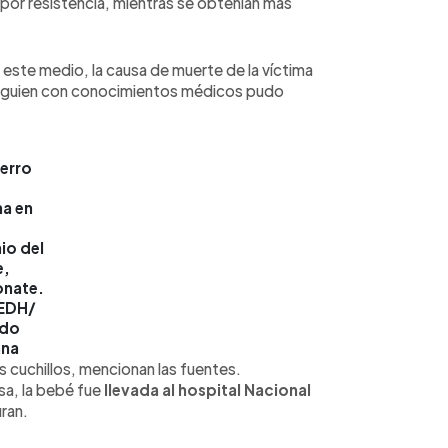
 por resistencia, mientras se obtenían más
 este medio, la causa de muerte de la víctima
alguien con conocimientos médicos pudo
ierro
ma en
io del
e,
nate.
EDH/
rdo
ana
 cuchillos, mencionan las fuentes.
sa, la bebé fue
llevada al hospital Nacional
uran.