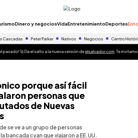
urismo
Dinero y negocios
Vida
Entretenimiento
Deportes
Ento
s Cascadas
Peter Parker
Nativos
Negocios
Centro Histór
 pasado! 🚀 Da el salto a la nueva versión de
elsalvador.com
. Te invitam
nico porque así fácil
ñalaron personas que
putados de Nuevas
s
nde se ve a un grupo de personas
la bancada cyan que viajaron a EE.UU.