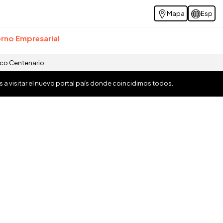
Mapa
Esp
rno Empresarial
ico Centenario
os a visitar el nuevo portal país donde coincidimos todos.