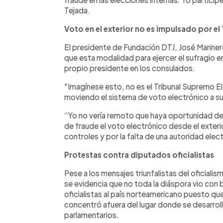
Tejada.
Voto en el exterior no es impulsado por el
El presidente de Fundación DTJ, José Mariner
que esta modalidad para ejercer el sufragio en
propio presidente en los consulados.
"Imagínese esto, no es el Tribunal Supremo Ele
moviendo el sistema de voto electrónico a su 
“Yo no vería remoto que haya oportunidad de f
de fraude el voto electrónico desde el exterior
controles y por la falta de una autoridad ele
Protestas contra diputados oficialistas
Pese a los mensajes triunfalistas del oficiali
se evidencia que no toda la diáspora vio con b
oficialistas al país norteamericano puesto qu
concentró afuera del lugar donde se desarroll
parlamentarios.