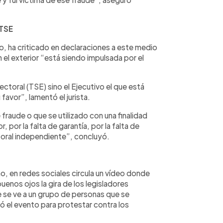
 TSE
o, ha criticado en declaraciones a este medio
 el exterior “está siendo impulsada por el
ctoral (TSE) sino el Ejecutivo el que está
favor”, lamentó el jurista.
raude o que se utilizado con una finalidad
, por la falta de garantía, por la falta de
ctoral independiente”, concluyó.
smo, en redes sociales circula un vídeo donde
uenos ojos la gira de los legisladores
e se ve a un grupo de personas que se
ó el evento para protestar contra los