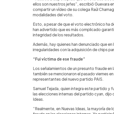
ellos son nuestros jefes”, escribió Guevara e
compartir un vídeo de su colega Raúl Chamag
modalidades del voto.
Esto, a pesar de que el voto electrónico ha 
han advertido que es más complicado garantiza
integridad de los resultados.
Además, hay quienes han denunciado que en l
irregularidades con la adquisición de chips p
“Fui víctima de ese fraude”
Los señalamientos de un presunto fraude en l
también se mencionaron el pasado viernes en
representantes del nuevo partido PAIS.
Samuel Tejada, quien integra este partido y f
las elecciones internas del partido cyan, dijo
Ideas.
“Realmente, en Nuevas Ideas, la mayoría de lo
fraude en las elecciones internas. Yo particip