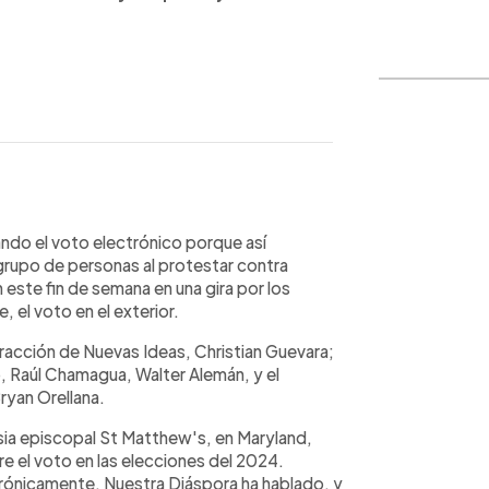
WhatsApp
Copiar link
do el voto electrónico porque así
 grupo de personas al protestar contra
 este fin de semana en una gira por los
el voto en el exterior.
fracción de Nuevas Ideas, Christian Guevara;
o, Raúl Chamagua, Walter Alemán, y el
yan Orellana.
lesia episcopal St Matthew's, en Maryland,
e el voto en las elecciones del 2024.
trónicamente. Nuestra Diáspora ha hablado, y