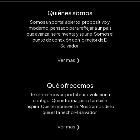
Quiénes somos
Somos un portal abierto, propositivo y
moderno, pensado para reflejar a un país
que avanza, se reinventa y se une. Somos el
punto de conexión con lo mejor de El
Salvador.
Ver mas ❯
Qué ofrecemos
Te ofrecemos un portal que evoluciona
contigo. Que informa, pero también
inspira. Que te representa. Mostramos de lo
que está hecho El Salvador.
Ver mas ❯