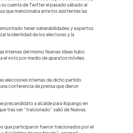
n su cuenta de Twitter el pasado sábado al
ua que mencionaba ante los asistentes las
demostrado tener vulnerabilidades y expertos
r la identidad de los electores y la
as internas del mismo Nuevas Ideas hubo
ara el voto por medio de aparatos móviles.
as elecciones internas de dicho partido
 una conferencia de prensa que dieron
ue precandidato a alcalde para Ilopango en
 que tras ser “traicionado” salió de Nuevas
s que participaron fueron traicionados por el
é y fui víctima de ese fraude”, aseguró