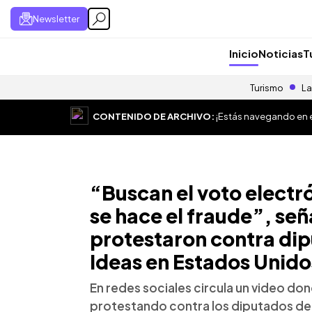
Newsletter
Inicio
Noticias
T
Turismo
La
CONTENIDO DE ARCHIVO:
¡Estás navegando en el
“Buscan el voto electró
se hace el fraude”, se
protestaron contra di
Ideas en Estados Unido
En redes sociales circula un video do
protestando contra los diputados de 