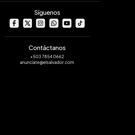
Síguenos
Contáctanos
+503 7854 0662
anunciate@elsalvador.com