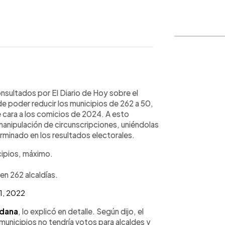
WhatsApp
Copiar link
nsultados por El Diario de Hoy sobre el
e poder reducir los municipios de 262 a 50,
e cara a los comicios de 2024. A esto
anipulación de circunscripciones, uniéndolas
rminado en los resultados electorales.
cipios, máximo.
n 262 alcaldías.
, 2022
adana
, lo explicó en detalle. Según dijo, el
 municipios no tendría votos para alcaldes y