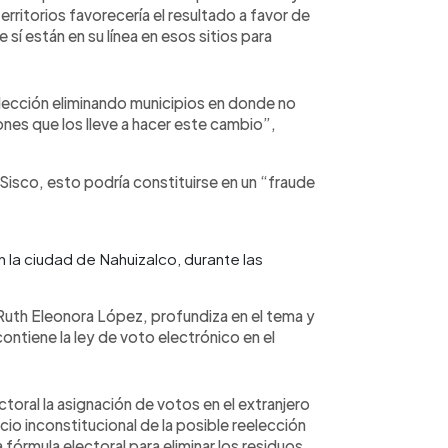
erritorios favorecería el resultado a favor de
sí están en su línea en esos sitios para
elección eliminando municipios en donde no
nes que los lleve a hacer este cambio”,
Sisco, esto podría constituirse en un “fraude
 la ciudad de Nahuizalco, durante las
, Ruth Eleonora López, profundiza en el tema y
ontiene la ley de voto electrónico en el
oral la asignación de votos en el extranjero
cio inconstitucional de la posible reelección
fórmula electoral para eliminar los residuos