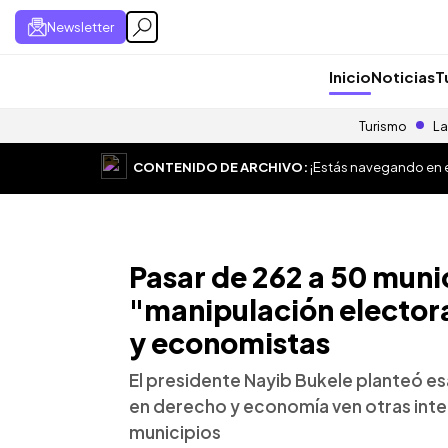
Newsletter
Inicio
Noticias
T
Turismo
La
CONTENIDO DE ARCHIVO:
¡Estás navegando en el
Pasar de 262 a 50 muni
"manipulación elector
y economistas
El presidente Nayib Bukele planteó es
en derecho y economía ven otras inte
municipios