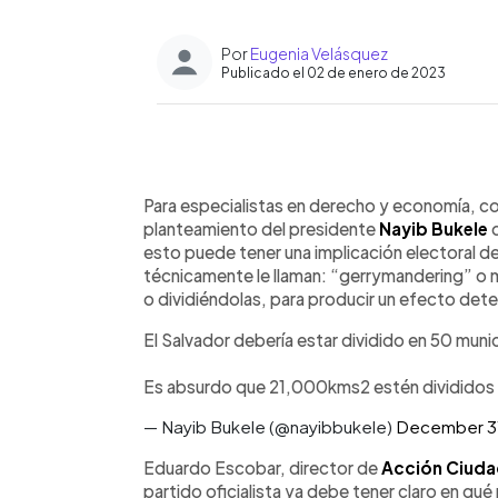
Por
Eugenia Velásquez
Publicado el 02 de enero de 2023
0:00
Facebook
Twitter
►
Escuchar artículo
Para especialistas en derecho y economía, co
planteamiento del presidente
Nayib Bukele
d
esto puede tener una implicación electoral d
técnicamente le llaman: “gerrymandering” o m
o dividiéndolas, para producir un efecto dete
El Salvador debería estar dividido en 50 muni
Es absurdo que 21,000kms2 estén divididos e
— Nayib Bukele (@nayibbukele)
December 31
Eduardo Escobar, director de
Acción Ciud
partido oficialista ya debe tener claro en qué