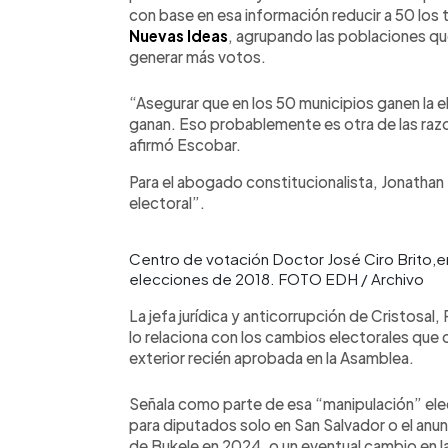
con base en esa información reducir a 50 los t
Nuevas Ideas
, agrupando las poblaciones que 
generar más votos.
“Asegurar que en los 50 municipios ganen la 
ganan. Eso probablemente es otra de las razo
afirmó Escobar.
Para el abogado constitucionalista, Jonathan 
electoral”.
Centro de votación Doctor José Ciro Brito,en
elecciones de 2018. FOTO EDH / Archivo
La jefa jurídica y anticorrupción de Cristosal
lo relaciona con los cambios electorales que c
exterior recién aprobada en la Asamblea.
Señala como parte de esa “manipulación” elect
para diputados solo en San Salvador o el anun
de Bukele en 2024, o un eventual cambio en la 