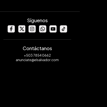
Síguenos
Contáctanos
+503 7854 0662
anunciate@elsalvador.com