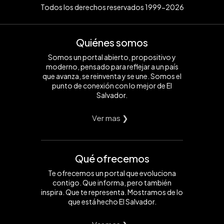
Todos los derechos reservados 1999-2026
Quiénes somos
Somos un portal abierto, propositivo y
moderno, pensado para reflejar a un país
que avanza, se reinventa y se une. Somos el
punto de conexión con lo mejor de El
Salvador.
Ver mas ❯
Qué ofrecemos
Te ofrecemos un portal que evoluciona
contigo. Que informa, pero también
inspira. Que te representa. Mostramos de lo
que está hecho El Salvador.