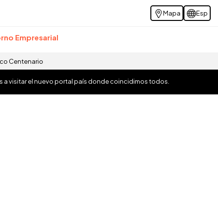
Mapa
Esp
rno Empresarial
ico Centenario
os a visitar el nuevo portal país donde coincidimos todos.