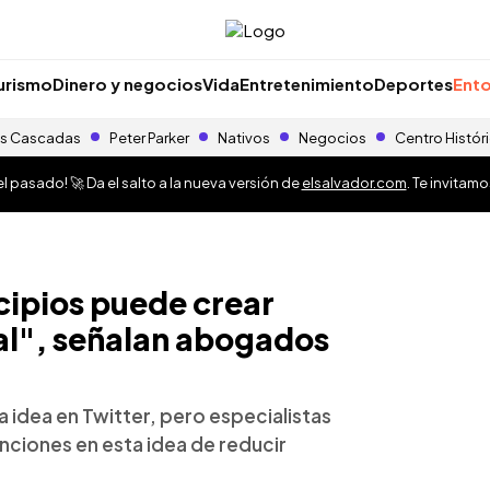
urismo
Dinero y negocios
Vida
Entretenimiento
Deportes
Ento
s Cascadas
Peter Parker
Nativos
Negocios
Centro Histór
 pasado! 🚀 Da el salto a la nueva versión de
elsalvador.com
. Te invitam
cipios puede crear
al", señalan abogados
a idea en Twitter, pero especialistas
nciones en esta idea de reducir