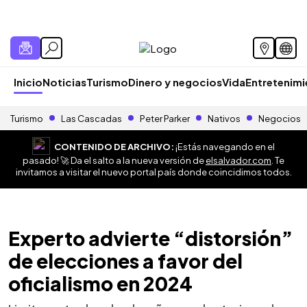
Inicio
Noticias
Turismo
Dinero y negocios
Vida
Entretenim
Turismo
Las Cascadas
Peter Parker
Nativos
Negocios
CONTENIDO DE ARCHIVO:
¡Estás navegando en el
pasado! 🚀 Da el salto a la nueva versión de
elsalvador.com
. Te
invitamos a visitar el nuevo portal país donde coincidimos todos.
Experto advierte “distorsión”
de elecciones a favor del
oficialismo en 2024