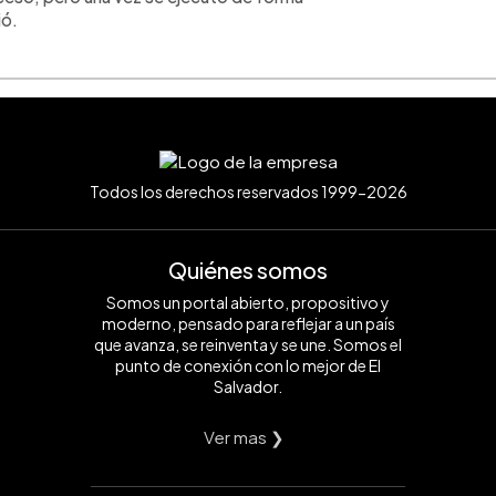
ió.
Todos los derechos reservados 1999-2026
Quiénes somos
Somos un portal abierto, propositivo y
moderno, pensado para reflejar a un país
que avanza, se reinventa y se une. Somos el
punto de conexión con lo mejor de El
Salvador.
Ver mas ❯