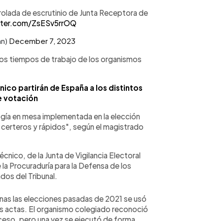
rolada de escrutinio de Junta Receptora de
itter.com/ZsESv5rrOQ
an)
December 7, 2023
r los tiempos de trabajo de los organismos
ico partirán de España a los distintos
e votación
ología en mesa implementada en la elección
certeros y rápidos", según el magistrado
cnico, de la Junta de Vigilancia Electoral
e la Procuraduría para la Defensa de los
os del Tribunal.
nas las elecciones pasadas de 2021 se usó
las actas. El organismo colegiado reconoció
eso, pero una vez se ejecutó de forma