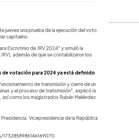
WhatsApp
Copiar link
te jueves una prueba de la ejecución del voto
ar capitalino.
a Escrutinio de JRV 2024" y simuló la
(JRV), además de que se contabilizaron los
s de votación para 2024 ya está definido
uncionamiento de transmisión y cierre de un
uinas y el proceso de transmisión", explicó la
z, así como los magistrados Rubén Meléndez
e Presidencia, Vicepresidencia de la República
us/1732858986146169070