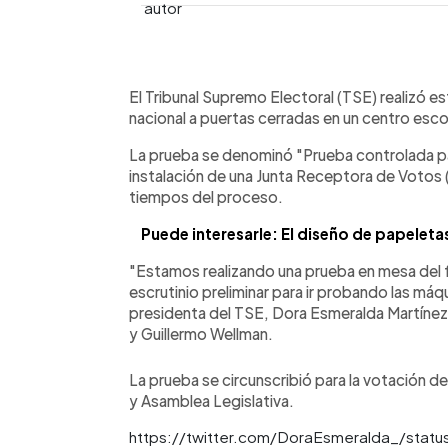
0:00
Facebook
Twitter
►
Escuchar artículo
El Tribunal Supremo Electoral (TSE) realizó es
nacional a puertas cerradas en un centro escol
La prueba se denominó "Prueba controlada par
instalación de una Junta Receptora de Votos 
tiempos del proceso.
Puede interesarle: El diseño de papeleta
"Estamos realizando una prueba en mesa del f
escrutinio preliminar para ir probando las máq
presidenta del TSE, Dora Esmeralda Martíne
y Guillermo Wellman.
La prueba se circunscribió para la votación d
y Asamblea Legislativa.
https://twitter.com/DoraEsmeralda_/stat