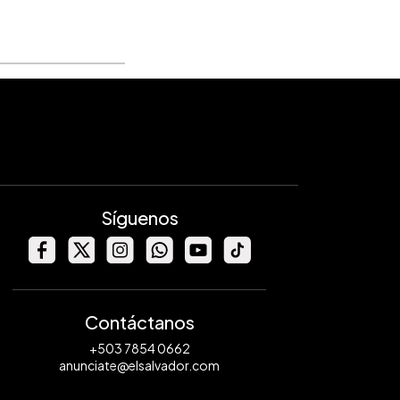
Síguenos
Contáctanos
+503 7854 0662
anunciate@elsalvador.com