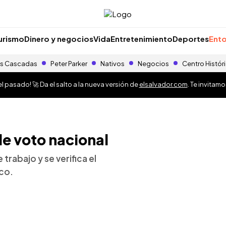
urismo
Dinero y negocios
Vida
Entretenimiento
Deportes
Ento
s Cascadas
Peter Parker
Nativos
Negocios
Centro Histór
 pasado! 🚀 Da el salto a la nueva versión de
elsalvador.com
. Te invitam
de voto nacional
trabajo y se verifica el
co.