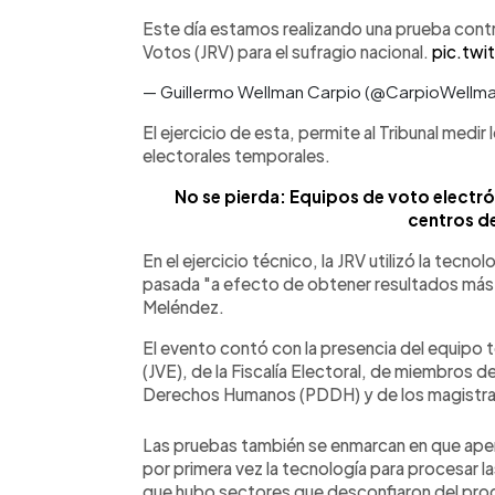
Este día estamos realizando una prueba cont
Votos (JRV) para el sufragio nacional.
pic.tw
— Guillermo Wellman Carpio (@CarpioWellm
El ejercicio de esta, permite al Tribunal medi
electorales temporales.
No se pierda: Equipos de voto electrón
centros d
En el ejercicio técnico, la JRV utilizó la tecn
pasada "a efecto de obtener resultados más 
Meléndez.
El evento contó con la presencia del equipo té
(JVE), de la Fiscalía Electoral, de miembros d
Derechos Humanos (PDDH) y de los magistrad
Las pruebas también se enmarcan en que ape
por primera vez la tecnología para procesar 
que hubo sectores que desconfiaron del proc