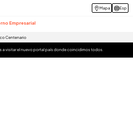
Mapa
Esp
rno Empresarial
ico Centenario
os a visitar el nuevo portal país donde coincidimos todos.