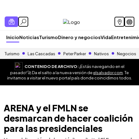
Inicio
Noticias
Turismo
Dinero y negocios
Vida
Entretenim
Turismo
Las Cascadas
Peter Parker
Nativos
Negocios
CONTENIDO DE ARCHIVO:
¡Estás navegando en el
pasado! 🚀 Da el salto a la nueva versión de
elsalvador.com
. Te
invitamos a visitar el nuevo portal país donde coincidimos todos.
ARENA y el FMLN se
desmarcan de hacer coalición
para las presidenciales