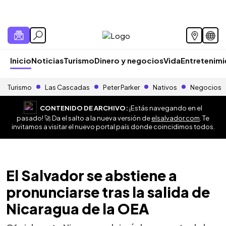
Inicio
Noticias
Turismo
Dinero y negocios
Vida
Entretenim
Turismo
Las Cascadas
Peter Parker
Nativos
Negocios
CONTENIDO DE ARCHIVO:
¡Estás navegando en el
pasado! 🚀 Da el salto a la nueva versión de
elsalvador.com
. Te
invitamos a visitar el nuevo portal país donde coincidimos todos.
El Salvador se abstiene a
pronunciarse tras la salida de
Nicaragua de la OEA