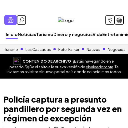
Inicio
Noticias
Turismo
Dinero y negocios
Vida
Entretenim
Turismo
Las Cascadas
Peter Parker
Nativos
Negocios
CONTENIDO DE ARCHIVO:
¡Estás navegando en el
pasado! 🚀 Da el salto a la nueva versión de
elsalvador.com
. Te
invitamos a visitar el nuevo portal país donde coincidimos todos.
Policía captura a presunto
pandillero por segunda vez en
régimen de excepción