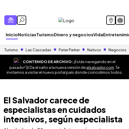
Inicio
Noticias
Turismo
Dinero y negocios
Vida
Entretenim
Turismo
Las Cascadas
Peter Parker
Nativos
Negocios
CONTENIDO DE ARCHIVO:
¡Estás navegando en el
pasado! 🚀 Da el salto a la nueva versión de
elsalvador.com
. Te
invitamos a visitar el nuevo portal país donde coincidimos todos.
El Salvador carece de
especialistas en cuidados
intensivos, según especialista