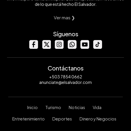
de lo que está hecho El Salvador.
Ver mas ❯
Síguenos
Contáctanos
+503 7854 0662
anunciate@elsalvador.com
Inicio
Turismo
Noticias
Vida
Entretenimiento
Deportes
Dinero y Negocios