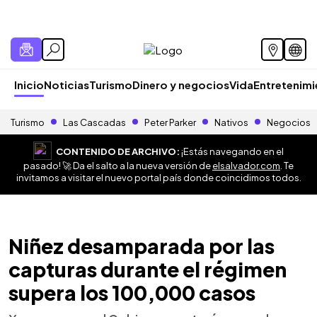
Inicio
Noticias
Turismo
Dinero y negocios
Vida
Entretenim
Turismo
Las Cascadas
Peter Parker
Nativos
Negocios
CONTENIDO DE ARCHIVO:
¡Estás navegando en el
pasado! 🚀 Da el salto a la nueva versión de
elsalvador.com
. Te
invitamos a visitar el nuevo portal país donde coincidimos todos.
Niñez desamparada por las
capturas durante el régimen
supera los 100,000 casos