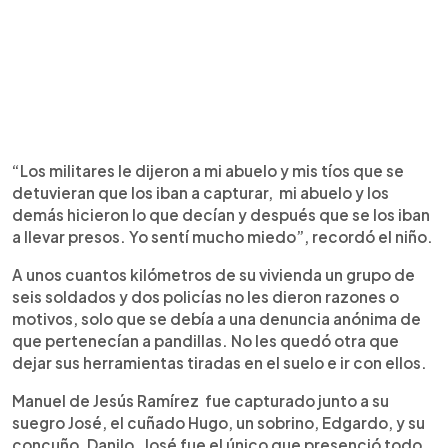
“Los militares le dijeron a mi abuelo y mis tíos que se
detuvieran que los iban a capturar, mi abuelo y los
demás hicieron lo que decían y después que se los iban
a llevar presos. Yo sentí mucho miedo”, recordó el niño.
A unos cuantos kilómetros de su vivienda un grupo de
seis soldados y dos policías no les dieron razones o
motivos, solo que se debía a una denuncia anónima de
que pertenecían a pandillas. No les quedó otra que
dejar sus herramientas tiradas en el suelo e ir con ellos.
Manuel de Jesús Ramírez fue capturado junto a su
suegro José, el cuñado Hugo, un sobrino, Edgardo, y su
concuño, Danilo. José fue el único que presenció todo.