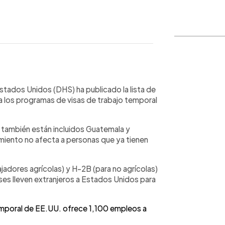
WhatsApp
Copiar link
stados Unidos (DHS) ha publicado la lista de
a los programas de visas de trabajo temporal
, también están incluidos Guatemala y
iento no afecta a personas que ya tienen
jadores agrícolas) y H-2B (para no agrícolas)
s lleven extranjeros a Estados Unidos para
emporal de EE.UU. ofrece 1,100 empleos a