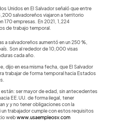
s Unidos en El Salvador señaló que entre
200 salvadoreños viajaron a territorio
en 170 empresas. En 2021, 1,224
os de trabajo temporal.
das a salvadoreños aumentó en un 250 %,
 país. Son al rededor de 10,000 visas
nduras cada año.
, dijo en esa misma fecha, que El Salvador
ara trabajar de forma temporal hacia Estados
s.
H2 están: ser mayor de edad, sin antecedentes
acia EE.UU. de forma ilegal, tener
can y y no tener obligaciones con la
i un trabajador cumple con estos requisitos
itio web
www.usaempleosv.com