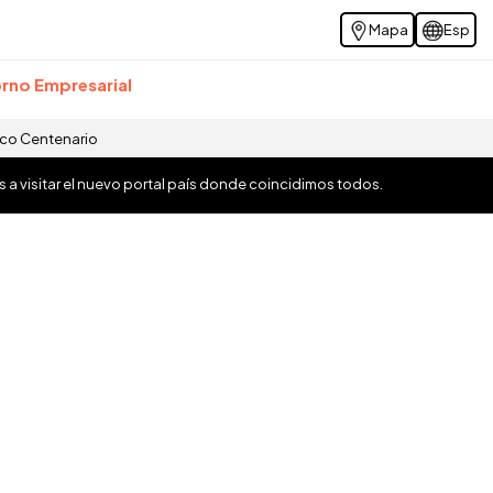
Mapa
Esp
rno Empresarial
ico Centenario
os a visitar el nuevo portal país donde coincidimos todos.