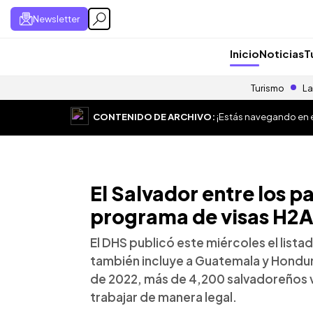
Newsletter
Inicio
Noticias
T
Turismo
La
CONTENIDO DE ARCHIVO:
¡Estás navegando en el
El Salvador entre los pa
programa de visas H2A
El DHS publicó este miércoles el listado
también incluye a Guatemala y Hondur
de 2022, más de 4,200 salvadoreños v
trabajar de manera legal.