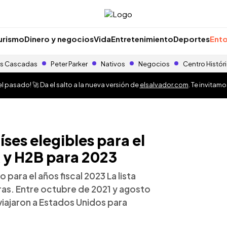
urismo
Dinero y negocios
Vida
Entretenimiento
Deportes
Ento
s Cascadas
Peter Parker
Nativos
Negocios
Centro Histór
 pasado! 🚀 Da el salto a la nueva versión de
elsalvador.com
. Te invitam
íses elegibles para el
 y H2B para 2023
 para el años fiscal 2023 La lista
as. Entre octubre de 2021 y agosto
iajaron a Estados Unidos para