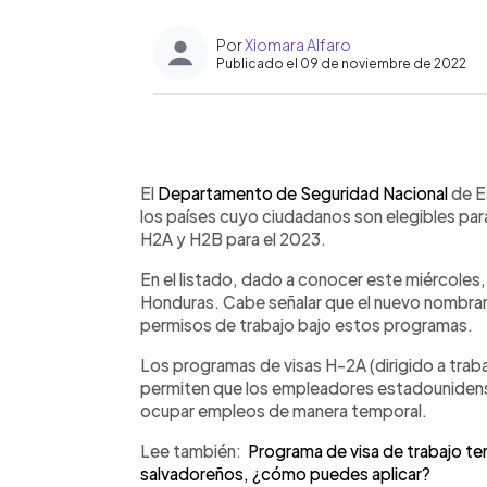
Por
Xiomara Alfaro
Publicado el 09 de noviembre de 2022
0:00
Facebook
Twitter
►
Escuchar artículo
El
Departamento de Seguridad Nacional
de E
los países cuyo ciudadanos son elegibles par
H2A y H2B para el 2023.
En el listado, dado a conocer este miércoles
Honduras. Cabe señalar que el nuevo nombram
permisos de trabajo bajo estos programas.
Los programas de visas H-2A (dirigido a traba
permiten que los empleadores estadounidense
ocupar empleos de manera temporal.
Lee también:
Programa de visa de trabajo t
salvadoreños, ¿cómo puedes aplicar?