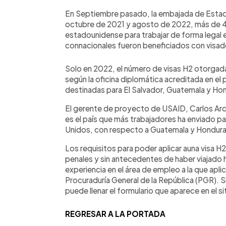
En Septiembre pasado, la embajada de Estado
octubre de 2021 y agosto de 2022, más de 4,
estadounidense para trabajar de forma legal 
connacionales fueron beneficiados con visad
Solo en 2022, el número de visas H2 otorga
según la oficina diplomática acreditada en el
destinadas para El Salvador, Guatemala y Ho
El gerente de proyecto de USAID, Carlos Arce
es el país que más trabajadores ha enviado p
Unidos, con respecto a Guatemala y Hondura
Los requisitos para poder aplicar auna visa 
penales y sin antecedentes de haber viajado h
experiencia en el área de empleo a la que apli
Procuraduría General de la República (PGR). S
puede llenar el formulario que aparece en el s
REGRESAR A LA PORTADA