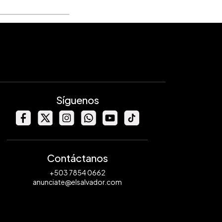
Síguenos
Contáctanos
+503 7854 0662
anunciate@elsalvador.com