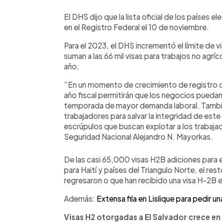
El DHS dijo que la lista oficial de los países 
en el Registro Federal el 10 de noviembre.
Para el 2023, el DHS incrementó el límite de v
suman a las 66 mil visas para trabajos no agr
año.
“En un momento de crecimiento de registro de
año fiscal permitirán que los negocios puedan
temporada de mayor demanda laboral. Tambié
trabajadores para salvar la integridad de est
escrúpulos que buscan explotar a los trabaja
Seguridad Nacional Alejandro N. Mayorkas.
De las casi 65,000 visas H2B adiciones para
para Haití y países del Triangulo Norte, el re
regresaron o que han recibido una visa H-2B e
Además:
Extensa fila en Lislique para pedir 
Visas H2 otorgadas a El Salvador crece en